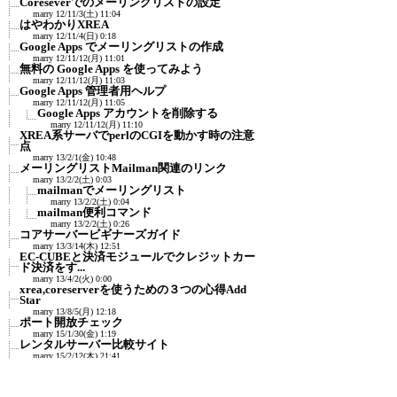
Coreseverでのメーリングリストの設定
marry
12/11/3(土) 11:04
はやわかりXREA
marry
12/11/4(日) 0:18
Google Apps でメーリングリストの作成
marry
12/11/12(月) 11:01
無料の Google Apps を使ってみよう
marry
12/11/12(月) 11:03
Google Apps 管理者用ヘルプ
marry
12/11/12(月) 11:05
Google Apps アカウントを削除する
marry
12/11/12(月) 11:10
XREA系サーバでperlのCGIを動かす時の注意
点
marry
13/2/1(金) 10:48
メーリングリストMailman関連のリンク
marry
13/2/2(土) 0:03
mailmanでメーリングリスト
marry
13/2/2(土) 0:04
mailman便利コマンド
marry
13/2/2(土) 0:26
コアサーバービギナーズガイド
marry
13/3/14(木) 12:51
EC-CUBEと決済モジュールでクレジットカー
ド決済をす...
marry
13/4/2(火) 0:00
xrea,coreserverを使うための３つの心得Add
Star
marry
13/8/5(月) 12:18
ポート開放チェック
marry
15/1/30(金) 1:19
レンタルサーバー比較サイト
marry
15/2/12(木) 21:41
実際に借りて比較したサイト：レンタルサ
ーバー比較...
marry
15/2/12(木) 21:43