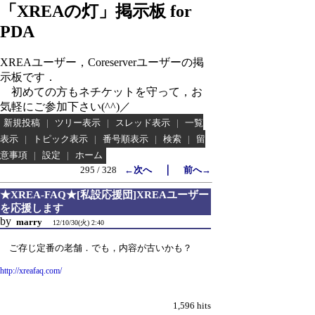
「XREAの灯」掲示板 for
PDA
XREAユーザー，Coreserverユーザーの掲
示板です．
初めての方もネチケットを守って，お
気軽にご参加下さい(^^)／
新規投稿
|
ツリー表示
|
スレッド表示
|
一覧
表示
|
トピック表示
|
番号順表示
|
検索
|
留
意事項
|
設定
|
ホーム
｜
295 / 328
←次へ
前へ→
★XREA-FAQ★[私設応援団]XREAユーザー
を応援します
by
marry
12/10/30(火) 2:40
ご存じ定番の老舗．でも，内容が古いかも？
http://xreafaq.com/
1,596 hits