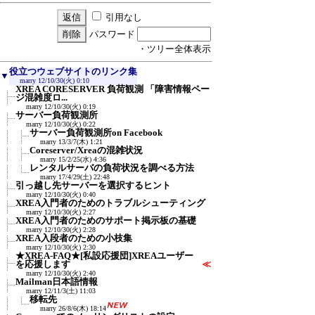
引用なし
パスワード
・ツリー全体表示
役立つウェブサイトのリンク集
▼
marry
12/10/30(火) 0:10
XREA CORESERVER 負荷観測 「障害情報ペー
ジ混雑度ロ...
marry
12/10/30(火) 0:19
サーバー負荷観測所
marry
12/10/30(火) 0:22
サーバー負荷観測所on Facebook
marry
13/3/7(木) 1:21
Coreserver/Xreaの混雑状況
marry
15/2/25(水) 4:36
レンタルサーバの負荷状況を調べる方法
marry
17/4/29(土) 22:48
引っ越し先サーバーを選択するヒント
marry
12/10/30(火) 0:40
XREA入門者のためのトラブルシューティング
marry
12/10/30(火) 2:27
XREA入門者のためのサポート掲示板の基礎
marry
12/10/30(火) 2:28
XREA入段者のための小枝集
marry
12/10/30(火) 2:30
★XREA-FAQ★[私設応援団]XREAユーザー
を応援します
≪
marry
12/10/30(火) 2:40
Mailman日本語情報
marry
12/11/3(土) 11:03
移転先
marry
26/8/6(木) 18:14