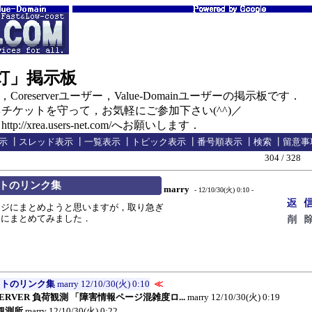
の灯」掲示板
oreserverユーザー，Value-Domainユーザーの掲示板です．
ケットを守って，お気軽にご参加下さい(^^)／
//xrea.users-net.com/へお願いします．
示
┃
スレッド表示
┃
一覧表示
┃
トピック表示
┃
番号順表示
┃
検索
┃
留意事
304 / 328
トのリンク集
marry
- 12/10/30(火) 0:10 -
ジにまとめようと思いますが，取り急ぎ
こにまとめてみました．
イトのリンク集
marry
12/10/30(火) 0:10
≪
ESERVER 負荷観測 「障害情報ページ混雑度ロ...
marry
12/10/30(火) 0:19
観測所
marry
12/10/30(火) 0:22