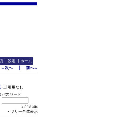
項
┃
設定
┃
ホーム
｜
←次へ
前へ→
引用なし
パスワード
3,443 hits
・ツリー全体表示