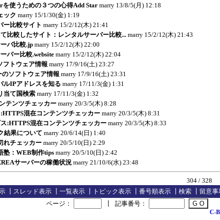
erverを使うための３つの心得Add Star
marry
13/8/5(月) 12:18
ェック
marry
15/1/30(金) 1:19
バー比較サイト
marry
15/2/12(木) 21:41
て比較したサイト：レンタルサーバー比較...
marry
15/2/12(木) 21:43
ーバ比較.jp
marry
15/2/12(木) 22:00
バー比較.website
marry
15/2/12(木) 22:04
erのソフトウェア情報
marry
17/9/16(土) 23:27
バーのソフトウェア情報
marry
17/9/16(土) 23:31
バルIPアドレスを知る
marry
17/11/3(金) 1:31
り当て国検索
marry
17/11/3(金) 1:32
コンテンツチェッカー
marry
20/3/5(木) 8:28
:HTTPS混在コンテンツチェッカー
marry
20/3/5(木) 8:31
ス:HTTPS混在コンテンツチェッカー
marry
20/3/5(木) 8:33
ク結果について
marry
20/6/14(日) 1:40
切れチェッカー
marry
20/5/10(日) 2:29
塾：WEB制作tips
marry
20/5/10(日) 2:42
erやXREAサーバーの稼働状況
marry
21/10/6(水) 23:48
304 / 328
示
┃
スレッド表示
┃
一覧表示
┃
トピック表示
┃
番号順表示
┃
検索
┃
留意事
ページ：
┃
記事番号：
C-B