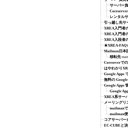
サーバー負荷
Coreser
レンタル
引っ越し先サ
XREA入門
XREA入門
XREA入段者
★XREA-F
Mailman日
移転先
mar
Coreseve
はやわかりXR
Google A
無料の Googl
Google Ap
Google
XREA系サー
メーリングリス
mailma
mailma
コアサーバー
EC-CUBE