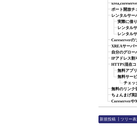
xrea,cores
ポート開放チ
レンタルサー
実際に借り
レンタルサ
レンタルサー
Coreserv
XREAサー
自分のグロー
IPアドレス割
HTTPS混在
無料アプリ
無料サービ
チェッ
無料のリンク
ちょんまげ英語
Coreserv
新規投稿
┃
ツリー表