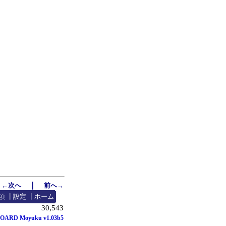
｜
←次へ
前へ→
項
┃
設定
┃
ホーム
30,543
OARD Moyuku v1.03b5