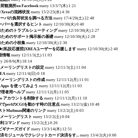
観測所on Facebook
marry
13/3/7(木) 1:21
ver/Xreaの混雑状況
marry
15/2/25(水) 4:36
サーバの負荷状況を調べる方法
marry
17/4/29(土) 22:48
ーバーを選択するヒント
marry
12/10/30(火) 0:40
者のためのトラブルシューティング
marry
12/10/30(火) 2:27
者のためのサポート掲示板の基礎
marry
12/10/30(火) 2:28
のための小枝集
marry
12/10/30(火) 2:30
AQ★[私設応援団]XREAユーザーを応援します
marry
12/10/30(火) 2:40
本語情報
marry
12/11/3(土) 11:03
ry
26/8/6(木) 18:14
rでのメーリングリストの設定
marry
12/11/3(土) 11:04
EA
marry
12/11/4(日) 0:18
pps でメーリングリストの作成
marry
12/11/12(月) 11:01
e Apps を使ってみよう
marry
12/11/12(月) 11:03
ps 管理者用ヘルプ
marry
12/11/12(月) 11:05
 Apps アカウントを削除する
marry
12/11/12(月) 11:10
バでperlのCGIを動かす時の注意点
marry
13/2/1(金) 10:48
トMailman関連のリンク
marry
13/2/2(土) 0:03
nでメーリングリスト
marry
13/2/2(土) 0:04
n便利コマンド
marry
13/2/2(土) 0:26
ビギナーズガイド
marry
13/3/14(木) 12:51
と決済モジュールでクレジットカード決済をす...
marry
13/4/2(火) 0:00