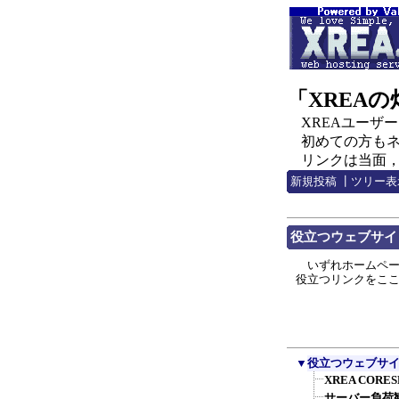
「XREA
XREAユーザー，C
初めての方もネチ
リンクは当面，http:
新規投稿
┃
ツリー表
役立つウェブサイ
いずれホームペー
役立つリンクをこ
▼
役立つウェブサ
XREA COR
サーバー負荷