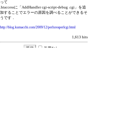
って
.htaccessに「AddHandler cgi-script-debug .cgi」を追
加することでエラーの原因を調べることができるそ
うです．
http://blog.kumacchi.com/2009/12/perlxreaperlcgi.html
1,613 hits
引用なし
パスワード
・ツリー全体表示
新規投稿
|
ツリー表示
|
スレッド表示
|
一覧
表示
|
トピック表示
|
番号順表示
|
検索
|
留
意事項
|
設定
|
ホーム
｜
2 / 15 ﾂﾘｰ
←次へ
前へ→
ページ：
記事番号：
30,544
C-BOARD Moyuku v1.03b5
for PDA