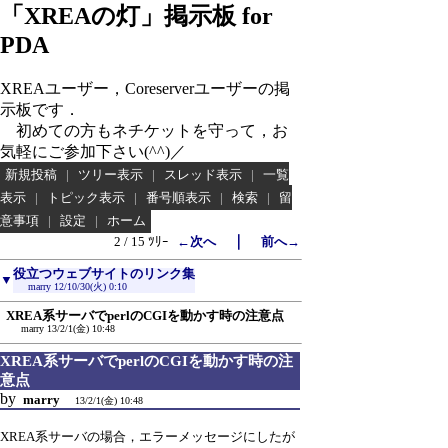
「XREAの灯」掲示板 for
PDA
XREAユーザー，Coreserverユーザーの掲
示板です．
初めての方もネチケットを守って，お
気軽にご参加下さい(^^)／
新規投稿
|
ツリー表示
|
スレッド表示
|
一覧
表示
|
トピック表示
|
番号順表示
|
検索
|
留
意事項
|
設定
|
ホーム
｜
2 / 15 ﾂﾘｰ
←次へ
前へ→
役立つウェブサイトのリンク集
▼
marry
12/10/30(火) 0:10
XREA系サーバでperlのCGIを動かす時の注意点
marry
13/2/1(金) 10:48
XREA系サーバでperlのCGIを動かす時の注
意点
by
marry
13/2/1(金) 10:48
XREA系サーバの場合，エラーメッセージにしたが