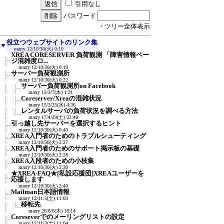
引用なし
パスワード
・ツリー全体表示
役立つウェブサイトのリンク集
▼
marry
12/10/30(火) 0:10
XREA CORESERVER 負荷観測 「障害情報ペー
ジ混雑度ロ...
marry
12/10/30(火) 0:19
サーバー負荷観測所
marry
12/10/30(火) 0:22
サーバー負荷観測所on Facebook
marry
13/3/7(木) 1:21
Coreserver/Xreaの混雑状況
marry
15/2/25(水) 4:36
レンタルサーバの負荷状況を調べる方法
marry
17/4/29(土) 22:48
引っ越し先サーバーを選択するヒント
marry
12/10/30(火) 0:40
XREA入門者のためのトラブルシューティング
marry
12/10/30(火) 2:27
XREA入門者のためのサポート掲示板の基礎
marry
12/10/30(火) 2:28
XREA入段者のための小枝集
marry
12/10/30(火) 2:30
★XREA-FAQ★[私設応援団]XREAユーザーを
応援します
marry
12/10/30(火) 2:40
Mailman日本語情報
marry
12/11/3(土) 11:03
移転先
marry
26/8/6(木) 18:14
Coreseverでのメーリングリストの設定
marry
12/11/3(土) 11:04