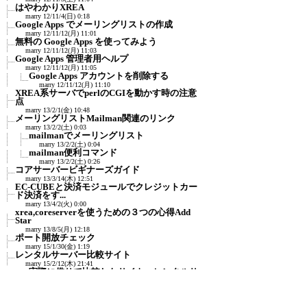
はやわかりXREA
marry
12/11/4(日) 0:18
Google Apps でメーリングリストの作成
marry
12/11/12(月) 11:01
無料の Google Apps を使ってみよう
marry
12/11/12(月) 11:03
Google Apps 管理者用ヘルプ
marry
12/11/12(月) 11:05
Google Apps アカウントを削除する
marry
12/11/12(月) 11:10
XREA系サーバでperlのCGIを動かす時の注意
点
marry
13/2/1(金) 10:48
メーリングリストMailman関連のリンク
marry
13/2/2(土) 0:03
mailmanでメーリングリスト
marry
13/2/2(土) 0:04
mailman便利コマンド
marry
13/2/2(土) 0:26
コアサーバービギナーズガイド
marry
13/3/14(木) 12:51
EC-CUBEと決済モジュールでクレジットカー
ド決済をす...
marry
13/4/2(火) 0:00
xrea,coreserverを使うための３つの心得Add
Star
marry
13/8/5(月) 12:18
ポート開放チェック
marry
15/1/30(金) 1:19
レンタルサーバー比較サイト
marry
15/2/12(木) 21:41
実際に借りて比較したサイト：レンタルサ
ーバー比較...
marry
15/2/12(木) 21:43
レンタルサーバ比較.jp
marry
15/2/12(木) 22:00