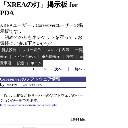
「XREAの灯」掲示板 for
PDA
XREAユーザー，Coreserverユーザーの掲
示板です．
初めての方もネチケットを守って，お
気軽にご参加下さい(^^)／
新規投稿
|
ツリー表示
|
スレッド表示
|
一覧
表示
|
トピック表示
|
番号順表示
|
検索
|
留
意事項
|
設定
|
ホーム
｜
138 / 328
←次へ
前へ→
Coreserverのソフトウェア情報
by
marry
17/9/16(土) 23:27
Perl，PHPなど各サーバーのソフトウェアのバー
ジョンが一覧できます。
https://www.value-domain.com/coreip.php
1,944 hits