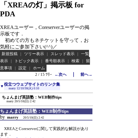
「XREAの灯」掲示板 for
PDA
XREAユーザー，Coreserverユーザーの掲
示板です．
初めての方もネチケットを守って，お
気軽にご参加下さい(^^)／
新規投稿
|
ツリー表示
|
スレッド表示
|
一覧
表示
|
トピック表示
|
番号順表示
|
検索
|
留
意事項
|
設定
|
ホーム
｜
2 / 15 ﾂﾘｰ
←次へ
前へ→
役立つウェブサイトのリンク集
▼
marry
12/10/30(火) 0:10
ちょんまげ英語塾：WEB制作tips
marry
20/5/10(日) 2:42
ちょんまげ英語塾：WEB制作tips
by
marry
20/5/10(日) 2:42
XREAとCoreserverに関して実践的な解説があり
ます．