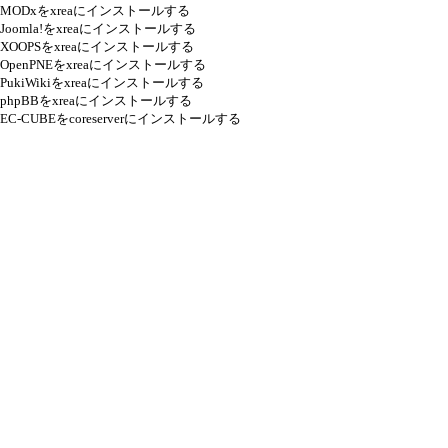
MODxをxreaにインストールする
Joomla!をxreaにインストールする
XOOPSをxreaにインストールする
OpenPNEをxreaにインストールする
PukiWikiをxreaにインストールする
phpBBをxreaにインストールする
EC-CUBEをcoreserverにインストールする
WordPress
WordPressと無料ブログの比較 メリットとデメリッ
ト
WordPressをxreaにインストールする
WordPress管理者が知っておくべきこと for ビギナー
WordPressのマルチサイト機能で複数のブログを管
理する
2,786 hits
引用なし
パスワード
・ツリー全体表示
新規投稿
|
ツリー表示
|
スレッド表示
|
一覧