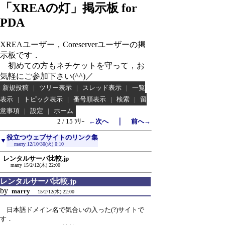
「XREAの灯」掲示板 for
PDA
XREAユーザー，Coreserverユーザーの掲
示板です．
初めての方もネチケットを守って，お
気軽にご参加下さい(^^)／
新規投稿
|
ツリー表示
|
スレッド表示
|
一覧
表示
|
トピック表示
|
番号順表示
|
検索
|
留
意事項
|
設定
|
ホーム
｜
2 / 15 ﾂﾘｰ
←次へ
前へ→
役立つウェブサイトのリンク集
▼
marry
12/10/30(火) 0:10
レンタルサーバ比較.jp
marry
15/2/12(木) 22:00
レンタルサーバ比較.jp
by
marry
15/2/12(木) 22:00
日本語ドメイン名で気合いの入った(?)サイトで
す．