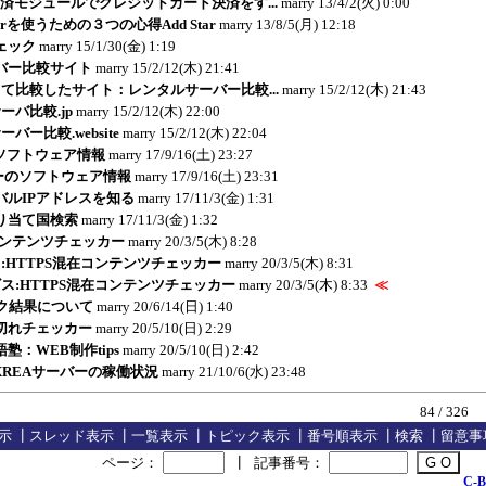
と決済モジュールでクレジットカード決済をす...
marry
13/4/2(火) 0:00
erverを使うための３つの心得Add Star
marry
13/8/5(月) 12:18
ェック
marry
15/1/30(金) 1:19
バー比較サイト
marry
15/2/12(木) 21:41
て比較したサイト：レンタルサーバー比較...
marry
15/2/12(木) 21:43
ーバ比較.jp
marry
15/2/12(木) 22:00
バー比較.website
marry
15/2/12(木) 22:04
erのソフトウェア情報
marry
17/9/16(土) 23:27
バーのソフトウェア情報
marry
17/9/16(土) 23:31
バルIPアドレスを知る
marry
17/11/3(金) 1:31
り当て国検索
marry
17/11/3(金) 1:32
コンテンツチェッカー
marry
20/3/5(木) 8:28
:HTTPS混在コンテンツチェッカー
marry
20/3/5(木) 8:31
ス:HTTPS混在コンテンツチェッカー
marry
20/3/5(木) 8:33
≪
ク結果について
marry
20/6/14(日) 1:40
切れチェッカー
marry
20/5/10(日) 2:29
塾：WEB制作tips
marry
20/5/10(日) 2:42
erやXREAサーバーの稼働状況
marry
21/10/6(水) 23:48
84 / 326
示
┃
スレッド表示
┃
一覧表示
┃
トピック表示
┃
番号順表示
┃
検索
┃
留意事
ページ：
┃
記事番号：
C-B