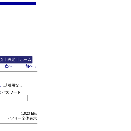
項
┃
設定
┃
ホーム
｜
←次へ
前へ→
引用なし
パスワード
1,823 hits
・ツリー全体表示