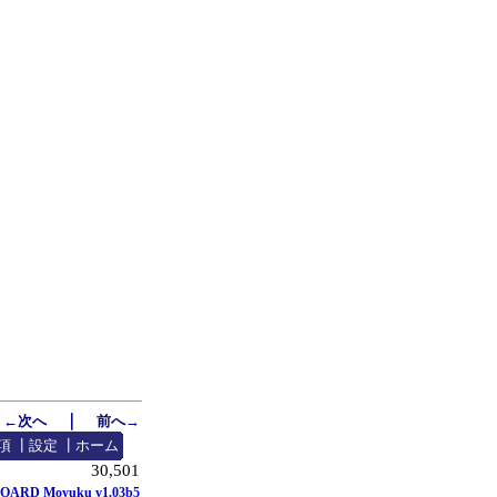
｜
←次へ
前へ→
項
┃
設定
┃
ホーム
30,501
OARD Moyuku v1.03b5