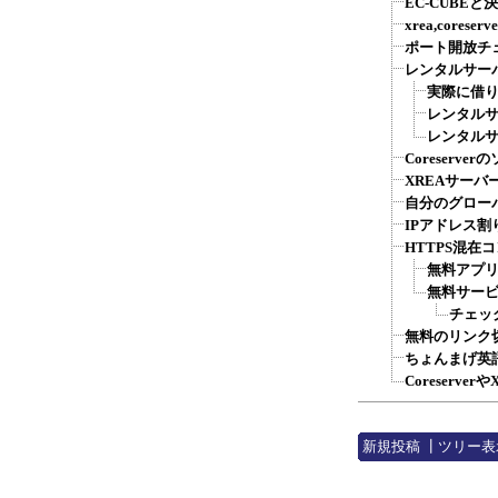
EC-CUBE
xrea,cores
ポート開放チ
レンタルサー
実際に借り
レンタルサ
レンタルサー
Coreserv
XREAサー
自分のグロー
IPアドレス割
HTTPS混在
無料アプリ
無料サービ
チェッ
無料のリンク
ちょんまげ英語
Coreserv
新規投稿
┃
ツリー表