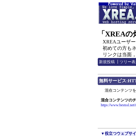
「XREA
XREAユーザー，C
初めての方もネチ
リンクは当面，http:
新規投稿
┃
ツリー表
無料サービス:HT
混在コンテンツを
混合コンテンツの
https://www.bestssl.net
▼
役立つウェブサ