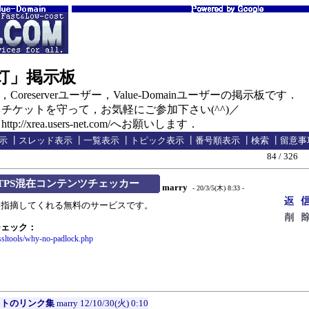
の灯」掲示板
oreserverユーザー，Value-Domainユーザーの掲示板です．
ケットを守って，お気軽にご参加下さい(^^)／
//xrea.users-net.com/へお願いします．
示
┃
スレッド表示
┃
一覧表示
┃
トピック表示
┃
番号順表示
┃
検索
┃
留意事
84 / 326
TPS混在コンテンツチェッカー
marry
- 20/3/5(木) 8:33 -
指摘してくれる無料のサービスです。
チェック：
/ssltools/why-no-padlock.php
イトのリンク集
marry
12/10/30(火) 0:10