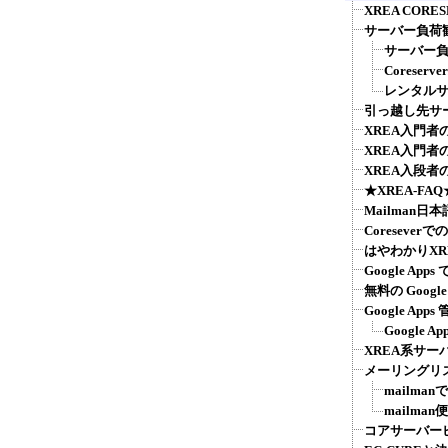
XREA COR
サーバー負荷
サーバー負荷
Coreser
レンタル
引っ越し先サ
XREA入門
XREA入門
XREA入段者
★XREA-F
Mailman日
Coreseve
はやわかりXR
Google A
無料の Googl
Google Ap
Google
XREA系サー
メーリングリス
mailma
mailma
コアサーバー