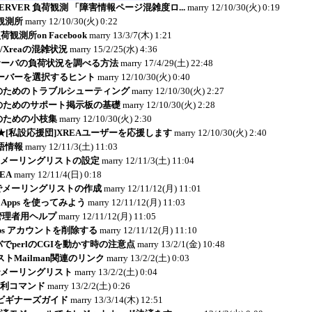
ESERVER 負荷観測 「障害情報ページ混雑度ロ...
marry
12/10/30(火) 0:19
観測所
marry
12/10/30(火) 0:22
観測所on Facebook
marry
13/3/7(木) 1:21
ver/Xreaの混雑状況
marry
15/2/25(水) 4:36
サーバの負荷状況を調べる方法
marry
17/4/29(土) 22:48
ーバーを選択するヒント
marry
12/10/30(火) 0:40
者のためのトラブルシューティング
marry
12/10/30(火) 2:27
者のためのサポート掲示板の基礎
marry
12/10/30(火) 2:28
のための小枝集
marry
12/10/30(火) 2:30
AQ★[私設応援団]XREAユーザーを応援します
marry
12/10/30(火) 2:40
本語情報
marry
12/11/3(土) 11:03
rでのメーリングリストの設定
marry
12/11/3(土) 11:04
EA
marry
12/11/4(日) 0:18
pps でメーリングリストの作成
marry
12/11/12(月) 11:01
e Apps を使ってみよう
marry
12/11/12(月) 11:03
ps 管理者用ヘルプ
marry
12/11/12(月) 11:05
 Apps アカウントを削除する
marry
12/11/12(月) 11:10
バでperlのCGIを動かす時の注意点
marry
13/2/1(金) 10:48
トMailman関連のリンク
marry
13/2/2(土) 0:03
nでメーリングリスト
marry
13/2/2(土) 0:04
n便利コマンド
marry
13/2/2(土) 0:26
ビギナーズガイド
marry
13/3/14(木) 12:51