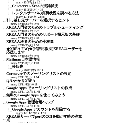
marry
13/3/7(木) 1:21
Coreserver/Xreaの混雑状況
marry
15/2/25(水) 4:36
レンタルサーバの負荷状況を調べる方法
marry
17/4/29(土) 22:48
引っ越し先サーバーを選択するヒント
marry
12/10/30(火) 0:40
XREA入門者のためのトラブルシューティング
marry
12/10/30(火) 2:27
XREA入門者のためのサポート掲示板の基礎
marry
12/10/30(火) 2:28
XREA入段者のための小枝集
marry
12/10/30(火) 2:30
★XREA-FAQ★[私設応援団]XREAユーザーを
応援します
marry
12/10/30(火) 2:40
Mailman日本語情報
marry
12/11/3(土) 11:03
移転先
marry
26/8/6(木) 18:14
Coreseverでのメーリングリストの設定
marry
12/11/3(土) 11:04
はやわかりXREA
marry
12/11/4(日) 0:18
Google Apps でメーリングリストの作成
marry
12/11/12(月) 11:01
無料の Google Apps を使ってみよう
marry
12/11/12(月) 11:03
Google Apps 管理者用ヘルプ
marry
12/11/12(月) 11:05
Google Apps アカウントを削除する
marry
12/11/12(月) 11:10
XREA系サーバでperlのCGIを動かす時の注意
点
marry
13/2/1(金) 10:48
メーリングリストMailman関連のリンク