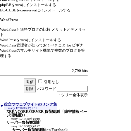
phpBBをxreaにインストールする
EC-CUBEをcoreserverにインストールする
WordPress
WordPressと無料ブログの比較 メリットとデメリッ
ト
WordPressをxreaにインストールする
WordPress管理者が知っておくべきこと for ビギナー
WordPressのマルチサイト機能で複数のブログを管
理する
2,790 hits
引用なし
パスワード
・ツリー全体表示
役立つウェブサイトのリンク集
▼
marry
12/10/30(火) 0:10
XREA CORESERVER 負荷観測 「障害情報ペー
ジ混雑度ロ...
marry
12/10/30(火) 0:19
サーバー負荷観測所
marry
12/10/30(火) 0:22
サーバー負荷観測所on Facebook