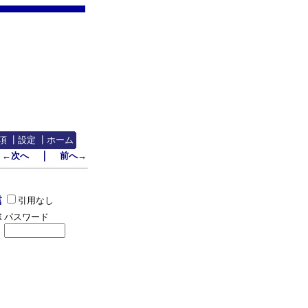
項
┃
設定
┃
ホーム
｜
←次へ
前へ→
引用なし
パスワード