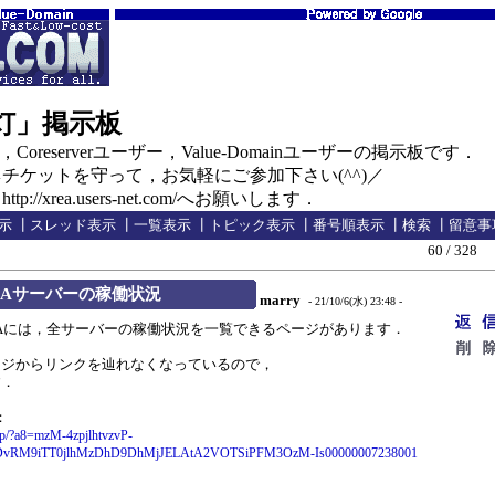
の灯」掲示板
oreserverユーザー，Value-Domainユーザーの掲示板です．
ケットを守って，お気軽にご参加下さい(^^)／
//xrea.users-net.com/へお願いします．
示
┃
スレッド表示
┃
一覧表示
┃
トピック表示
┃
番号順表示
┃
検索
┃
留意事
60 / 328
やXREAサーバーの稼働状況
marry
- 21/10/6(水) 23:48 -
やXREAには，全サーバーの稼働状況を一覧できるページがあります．
ジからリンクを辿れなくなっているので，
す．
：
r.jp/?a8=mzM-4zpjlhtvzvP-
gDvRM9iTT0jlhMzDhD9DhMjJELAtA2VOTSiPFM3OzM-Is00000007238001