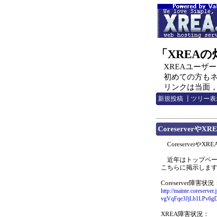
「XREA
XREAユーザー，C
初めての方もネチ
リンクは当面，http:
新規投稿
┃
ツリー表
Coreserver
Coreserver
近年はトップペー
こちらに掲示しま
Coreserver障害状況
http://mainte.coreserve
vgVqFqe3JjLb1LPv6
XREA障害状況：