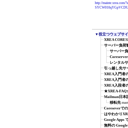
http://mainte.xrea.
SYCW010qYGpVCDU-J
▼
役立つウェブサ
XREA COR
サーバー負荷
サーバー負荷
Coreser
レンタル
引っ越し先サ
XREA入門
XREA入門
XREA入段者
★XREA-F
Mailman日
移転先
mar
Coreseve
はやわかりXR
Google A
無料の Googl