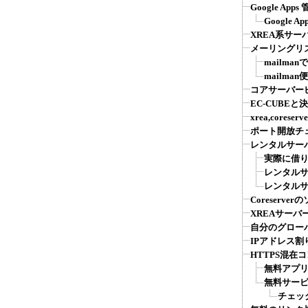
Google Ap
Google
XREA系サー
メーリングリス
mailma
mailma
コアサーバー
EC-CUBE
xrea,cores
ポート開放チ
レンタルサー
実際に借り
レンタルサ
レンタルサー
Coreserv
XREAサー
自分のグロー
IPアドレス割
HTTPS混在
無料アプリ
無料サービ
チェッ