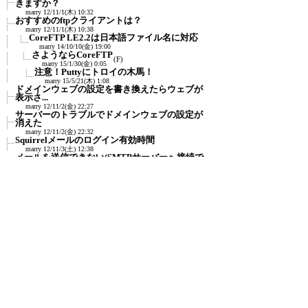
きますか？
marry
12/11/1(木) 10:32
おすすめのftpクライアントは？
marry
12/11/1(木) 10:38
CoreFTP LE2.2は日本語ファイル名に対応
marry
14/10/10(金) 19:00
さようならCoreFTP
(F)
marry
15/1/30(金) 0:05
注意！Puttyにトロイの木馬！
marry
15/5/21(木) 1:08
ドメインウェブの設定を書き換えたらウェブが
表示さ...
marry
12/11/2(金) 22:27
サーバーのトラブルでドメインウェブの設定が
消えた
marry
12/11/2(金) 22:32
Squirrelメールのログイン有効時間
marry
12/11/3(土) 12:38
メールを送信できない(SMTPサーバーへ接続で
きない)
marry
13/3/2(土) 12:00
PHPをCGIとして動かす方法について
marry
13/3/2(土) 12:05
PHPをCGIとして動かす方法(2)
marry
13/3/2(土) 12:06
安全な通信をサポートするSSLの追加について
marry
13/3/2(土) 12:11
SSHがつながらない
marry
13/3/6(水) 10:23
2015年版：ホスト情報登録してもSFTPがつ
ながらない
marry
15/2/25(水) 5:07
ファイル名が日本語だと削除もリネームもでき
ない
marry
13/3/8(金) 1:23
CoreFTP LE 2.2なら日本語ファイル名も対