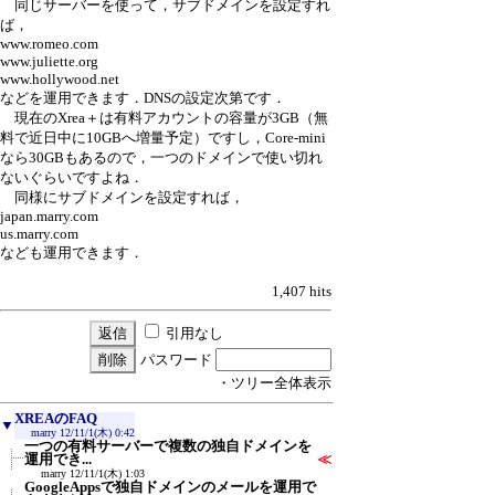
同じサーバーを使って，サブドメインを設定すれ
ば，
www.romeo.com
www.juliette.org
www.hollywood.net
などを運用できます．DNSの設定次第です．
現在のXrea＋は有料アカウントの容量が3GB（無
料で近日中に10GBへ増量予定）ですし，Core-mini
なら30GBもあるので，一つのドメインで使い切れ
ないぐらいですよね．
同様にサブドメインを設定すれば，
japan.marry.com
us.marry.com
なども運用できます．
1,407 hits
引用なし
パスワード
・ツリー全体表示
XREAのFAQ
▼
marry
12/11/1(木) 0:42
一つの有料サーバーで複数の独自ドメインを
運用でき...
≪
marry
12/11/1(木) 1:03
GoogleAppsで独自ドメインのメールを運用で