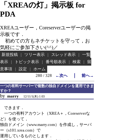
「XREAの灯」掲示板 for
PDA
XREAユーザー，Coreserverユーザーの掲
示板です．
初めての方もネチケットを守って，お
気軽にご参加下さい(^^)／
新規投稿
|
ツリー表示
|
スレッド表示
|
一覧
表示
|
トピック表示
|
番号順表示
|
検索
|
留
意事項
|
設定
|
ホーム
｜
280 / 328
←次へ
前へ→
一つの有料サーバーで複数の独自ドメインを運用できま
すか？
by
marry
12/11/1(木) 1:03
できます．
一つの有料アカウント（XREA＋，Coreserverな
ど）を使って，
独自ドメイン（www.marry.com）を作成し，サーバ
ー（s101.xrea.com）で
運用しているものとします．