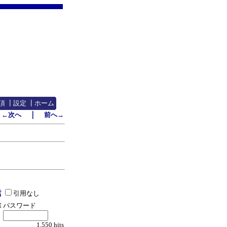
項
┃
設定
┃
ホーム
｜
←次へ
前へ→
引用なし
パスワード
1,550 hits