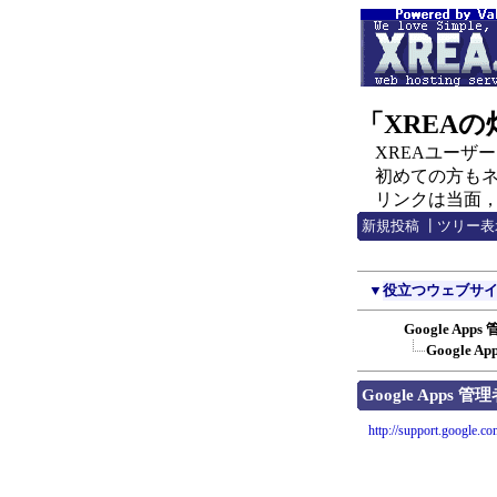
「XREA
XREAユーザー，C
初めての方もネチ
リンクは当面，http:
新規投稿
┃
ツリー表
▼
役立つウェブサ
Google Ap
Google
Google Apps 
http://support.google.c