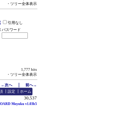
・ツリー全体表示
引用なし
パスワード
1,777 hits
・ツリー全体表示
｜
←次へ
前へ→
項
┃
設定
┃
ホーム
30,537
OARD Moyuku v1.03b5