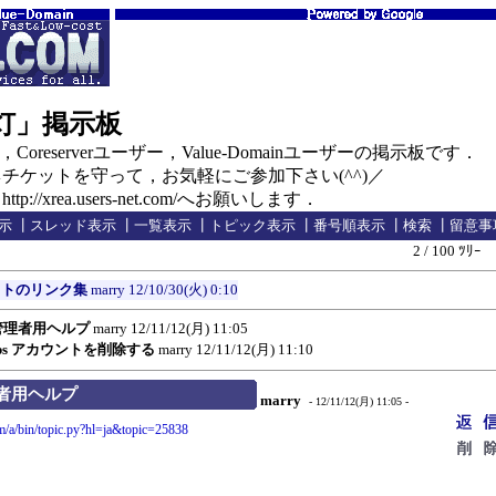
の灯」掲示板
oreserverユーザー，Value-Domainユーザーの掲示板です．
ケットを守って，お気軽にご参加下さい(^^)／
//xrea.users-net.com/へお願いします．
示
┃
スレッド表示
┃
一覧表示
┃
トピック表示
┃
番号順表示
┃
検索
┃
留意事
2 / 100 ﾂﾘｰ
イトのリンク集
marry
12/10/30(火) 0:10
ps 管理者用ヘルプ
marry
12/11/12(月) 11:05
 Apps アカウントを削除する
marry
12/11/12(月) 11:10
管理者用ヘルプ
marry
- 12/11/12(月) 11:05 -
om/a/bin/topic.py?hl=ja&topic=25838