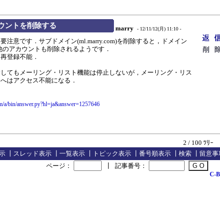
 アカウントを削除する
marry
- 12/11/12(月) 11:10 -
意です．サブドメイン(ml.marry.com)を削除すると，ドメイン
使った他のアカウントも削除されるようです．
再登録不能．
してもメーリング・リスト機能は停止しないが，メーリング・リス
ジへはアクセス不能になる．
com/a/bin/answer.py?hl=ja&answer=1257646
2 / 100 ﾂﾘｰ
示
┃
スレッド表示
┃
一覧表示
┃
トピック表示
┃
番号順表示
┃
検索
┃
留意事
ページ：
┃
記事番号：
C-B