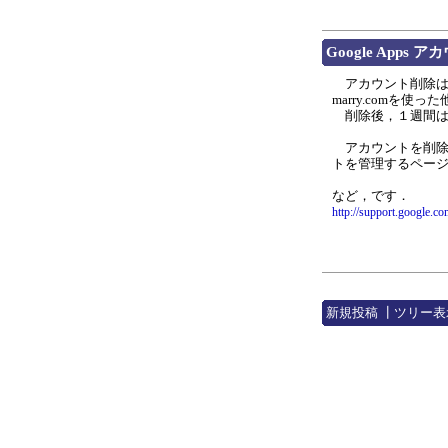
Google Apps
アカウント削除は要注
marry.comを
削除後，１週間は
アカウントを削除
トを管理するペー
など，です．
http://support.google.
新規投稿
┃
ツリー表