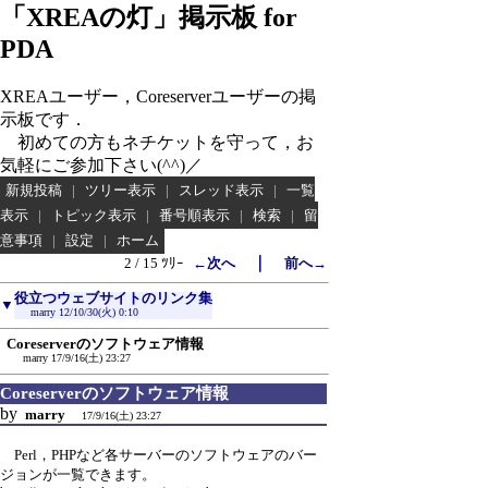
「XREAの灯」掲示板 for
PDA
XREAユーザー，Coreserverユーザーの掲
示板です．
初めての方もネチケットを守って，お
気軽にご参加下さい(^^)／
新規投稿
|
ツリー表示
|
スレッド表示
|
一覧
表示
|
トピック表示
|
番号順表示
|
検索
|
留
意事項
|
設定
|
ホーム
｜
2 / 15 ﾂﾘｰ
←次へ
前へ→
役立つウェブサイトのリンク集
▼
marry
12/10/30(火) 0:10
Coreserverのソフトウェア情報
marry
17/9/16(土) 23:27
Coreserverのソフトウェア情報
by
marry
17/9/16(土) 23:27
Perl，PHPなど各サーバーのソフトウェアのバー
ジョンが一覧できます。