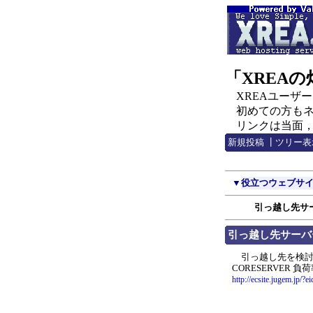
「XREA
XREAユーザー，C
初めての方もネチ
リンクは当面，http:
新規投稿
┃
ツリー表
▼
役立つウェブサ
引っ越し先サ
引っ越し先サーバ
引っ越し先を検討す
CORESERVER 
http://ecsite.jugem.jp/?