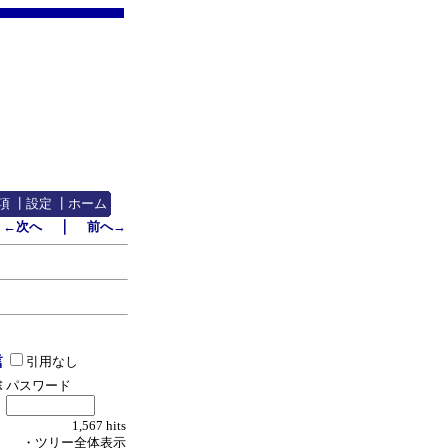
項
┃
設定
┃
ホーム
｜
←次へ
前へ→
引用なし
パスワード
1,567 hits
・ツリー全体表示