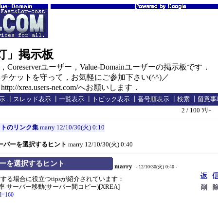
の灯」掲示板
oreserverユーザー，Value-Domainユーザーの掲示板です．
ケットを守って，お気軽にご参加下さい(^^)／
//xrea.users-net.com/へお願いします．
示
┃
スレッド表示
┃
一覧表示
┃
トピック表示
┃
番号順表示
┃
検索
┃
留意事
2 / 100 ﾂﾘｰ
イトのリンク集
marry
12/10/30(火) 0:10
ーバーを選択するヒント
marry
12/10/30(火) 0:40
ーを選択するヒント
marry
- 12/10/30(火) 0:40 -
る場合に役立つtipsが紹介されています：
負荷率 サーバー移動(サーバー間コピー)[XREA]
eid=160