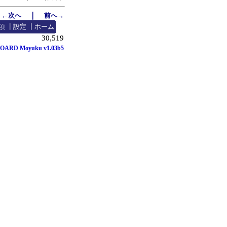
｜
←次へ
前へ→
項
┃
設定
┃
ホーム
30,519
OARD Moyuku v1.03b5