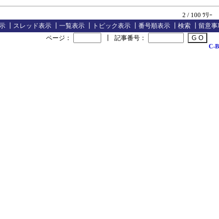
2 / 100 ﾂﾘｰ
示
┃
スレッド表示
┃
一覧表示
┃
トピック表示
┃
番号順表示
┃
検索
┃
留意事
ページ：
┃
記事番号：
C-B