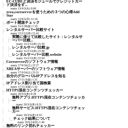
EC-CUBEと決済モジュールでクレジットカー
ド決済をす...
marry
13/4/2(火) 0:00
xrea,coreserverを使うための３つの心得Add
Star
marry
13/8/5(月) 12:18
ポート開放チェック
marry
15/1/30(金) 1:19
レンタルサーバー比較サイト
marry
15/2/12(木) 21:41
実際に借りて比較したサイト：レンタルサ
ーバー比較...
marry
15/2/12(木) 21:43
レンタルサーバ比較.jp
marry
15/2/12(木) 22:00
レンタルサーバー比較.website
marry
15/2/12(木) 22:04
Coreserverのソフトウェア情報
marry
17/9/16(土) 23:27
XREAサーバーのソフトウェア情報
marry
17/9/16(土) 23:31
自分のグローバルIPアドレスを知る
marry
17/11/3(金) 1:31
IPアドレス割り当て国検索
marry
17/11/3(金) 1:32
HTTPS混在コンテンツチェッカー
marry
20/3/5(木) 8:28
無料アプリ:HTTPS混在コンテンツチェッカ
ー
marry
20/3/5(木) 8:31
無料サービス:HTTPS混在コンテンツチェッ
カー
marry
20/3/5(木) 8:33
チェック結果について
marry
20/6/14(日) 1:40
無料のリンク切れチェッカー