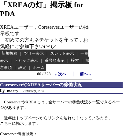
「XREAの灯」掲示板 for
PDA
XREAユーザー，Coreserverユーザーの掲
示板です．
初めての方もネチケットを守って，お
気軽にご参加下さい(^^)／
新規投稿
|
ツリー表示
|
スレッド表示
|
一覧
表示
|
トピック表示
|
番号順表示
|
検索
|
留
意事項
|
設定
|
ホーム
｜
60 / 328
←次へ
前へ→
CoreserverやXREAサーバーの稼働状況
by
marry
21/10/6(水) 23:48
CoreserverやXREAには，全サーバーの稼働状況を一覧できるペー
ジがあります．
近年はトップページからリンクを辿れなくなっているので，
こちらに掲示します．
Coreserver障害状況：