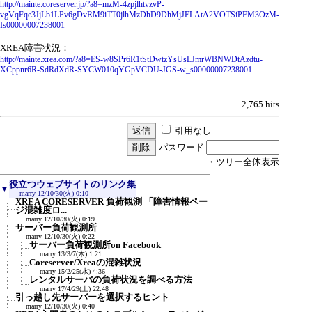
http://mainte.coreserver.jp/?a8=mzM-4zpjlhtvzvP-
vgVqFqe3JjLb1LPv6gDvRM9iTT0jlhMzDhD9DhMjJELAtA2VOTSiPFM3OzM-
Is00000007238001
XREA障害状況：
http://mainte.xrea.com/?a8=ES-w8SPr6R1tStDwtzYsUsLJmrWBNWDtAzdtu-
XCppnr6R-SdRdXdR-SYCW010qYGpVCDU-JGS-w_s00000007238001
2,765 hits
引用なし
パスワード
・ツリー全体表示
役立つウェブサイトのリンク集
▼
marry
12/10/30(火) 0:10
XREA CORESERVER 負荷観測 「障害情報ペー
ジ混雑度ロ...
marry
12/10/30(火) 0:19
サーバー負荷観測所
marry
12/10/30(火) 0:22
サーバー負荷観測所on Facebook
marry
13/3/7(木) 1:21
Coreserver/Xreaの混雑状況
marry
15/2/25(水) 4:36
レンタルサーバの負荷状況を調べる方法
marry
17/4/29(土) 22:48
引っ越し先サーバーを選択するヒント
marry
12/10/30(火) 0:40