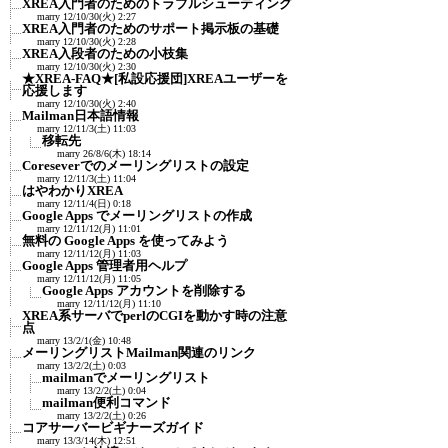
XREA入門者のためのトラブルシューティング
marry
12/10/30(火) 2:27
XREA入門者のためのサポート掲示板の基礎
marry
12/10/30(火) 2:28
XREA入段者のための小枝集
marry
12/10/30(火) 2:30
★XREA-FAQ★[私設応援団]XREAユーザーを
応援します
marry
12/10/30(火) 2:40
Mailman日本語情報
marry
12/11/3(土) 11:03
移転先
marry
26/8/6(木) 18:14
Coreseverでのメーリングリストの設定
marry
12/11/3(土) 11:04
はやわかりXREA
marry
12/11/4(日) 0:18
Google Apps でメーリングリストの作成
marry
12/11/12(月) 11:01
無料の Google Apps を使ってみよう
marry
12/11/12(月) 11:03
Google Apps 管理者用ヘルプ
marry
12/11/12(月) 11:05
Google Apps アカウントを削除する
marry
12/11/12(月) 11:10
XREA系サーバでperlのCGIを動かす時の注意
点
marry
13/2/1(金) 10:48
メーリングリストMailman関連のリンク
marry
13/2/2(土) 0:03
mailmanでメーリングリスト
marry
13/2/2(土) 0:04
mailman便利コマンド
marry
13/2/2(土) 0:26
コアサーバービギナーズガイド
marry
13/3/14(木) 12:51