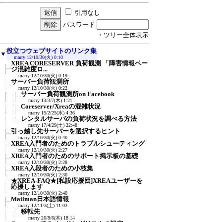
引用なし
パスワード
・ツリー全体表示
役立つウェブサイトのリンク集
▼
marry
12/10/30(火) 0:10
XREA CORESERVER 負荷観測 「障害情報ペー
ジ混雑度ロ...
marry
12/10/30(火) 0:19
サーバー負荷観測所
marry
12/10/30(火) 0:22
サーバー負荷観測所on Facebook
marry
13/3/7(木) 1:21
Coreserver/Xreaの混雑状況
marry
15/2/25(水) 4:36
レンタルサーバの負荷状況を調べる方法
marry
17/4/29(土) 22:48
引っ越し先サーバーを選択するヒント
marry
12/10/30(火) 0:40
XREA入門者のためのトラブルシューティング
marry
12/10/30(火) 2:27
XREA入門者のためのサポート掲示板の基礎
marry
12/10/30(火) 2:28
XREA入段者のための小枝集
marry
12/10/30(火) 2:30
★XREA-FAQ★[私設応援団]XREAユーザーを
応援します
marry
12/10/30(火) 2:40
Mailman日本語情報
marry
12/11/3(土) 11:03
移転先
marry
26/8/6(木) 18:14