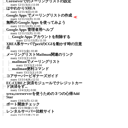
Coreseverでのメーリングリストの設定
marry
12/11/3(土) 11:04
はやわかりXREA
marry
12/11/4(日) 0:18
Google Apps でメーリングリストの作成
≪
marry
12/11/12(月) 11:01
無料の Google Apps を使ってみよう
marry
12/11/12(月) 11:03
Google Apps 管理者用ヘルプ
marry
12/11/12(月) 11:05
Google Apps アカウントを削除する
marry
12/11/12(月) 11:10
XREA系サーバでperlのCGIを動かす時の注意
点
marry
13/2/1(金) 10:48
メーリングリストMailman関連のリンク
marry
13/2/2(土) 0:03
mailmanでメーリングリスト
marry
13/2/2(土) 0:04
mailman便利コマンド
marry
13/2/2(土) 0:26
コアサーバービギナーズガイド
marry
13/3/14(木) 12:51
EC-CUBEと決済モジュールでクレジットカー
ド決済をす...
marry
13/4/2(火) 0:00
xrea,coreserverを使うための３つの心得Add
Star
marry
13/8/5(月) 12:18
ポート開放チェック
marry
15/1/30(金) 1:19
レンタルサーバー比較サイト
marry
15/2/12(木) 21:41
実際に借りて比較したサイト：レンタルサ
ーバー比較...
marry
15/2/12(木) 21:43