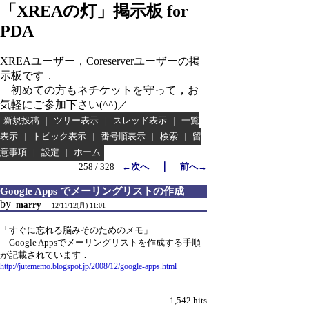
「XREAの灯」掲示板 for
PDA
XREAユーザー，Coreserverユーザーの掲
示板です．
初めての方もネチケットを守って，お
気軽にご参加下さい(^^)／
新規投稿
|
ツリー表示
|
スレッド表示
|
一覧
表示
|
トピック表示
|
番号順表示
|
検索
|
留
意事項
|
設定
|
ホーム
｜
258 / 328
←次へ
前へ→
Google Apps でメーリングリストの作成
by
marry
12/11/12(月) 11:01
「すぐに忘れる脳みそのためのメモ」
Google Appsでメーリングリストを作成する手順
が記載されています．
http://jutememo.blogspot.jp/2008/12/google-apps.html
1,542 hits