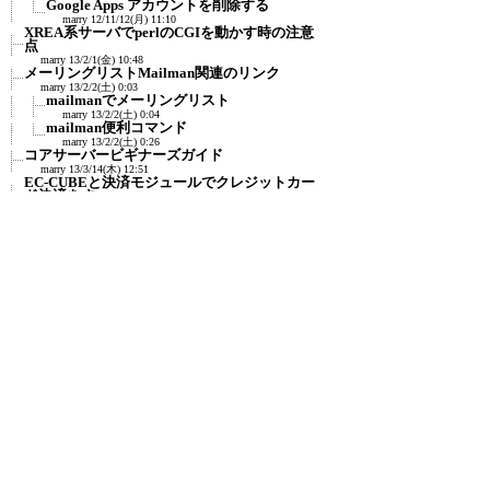
Google Apps アカウントを削除する
marry
12/11/12(月) 11:10
XREA系サーバでperlのCGIを動かす時の注意
点
marry
13/2/1(金) 10:48
メーリングリストMailman関連のリンク
marry
13/2/2(土) 0:03
mailmanでメーリングリスト
marry
13/2/2(土) 0:04
mailman便利コマンド
marry
13/2/2(土) 0:26
コアサーバービギナーズガイド
marry
13/3/14(木) 12:51
EC-CUBEと決済モジュールでクレジットカー
ド決済をす...
marry
13/4/2(火) 0:00
xrea,coreserverを使うための３つの心得Add
Star
marry
13/8/5(月) 12:18
ポート開放チェック
marry
15/1/30(金) 1:19
レンタルサーバー比較サイト
marry
15/2/12(木) 21:41
実際に借りて比較したサイト：レンタルサ
ーバー比較...
marry
15/2/12(木) 21:43
レンタルサーバ比較.jp
marry
15/2/12(木) 22:00
レンタルサーバー比較.website
marry
15/2/12(木) 22:04
Coreserverのソフトウェア情報
marry
17/9/16(土) 23:27
XREAサーバーのソフトウェア情報
marry
17/9/16(土) 23:31
自分のグローバルIPアドレスを知る
marry
17/11/3(金) 1:31