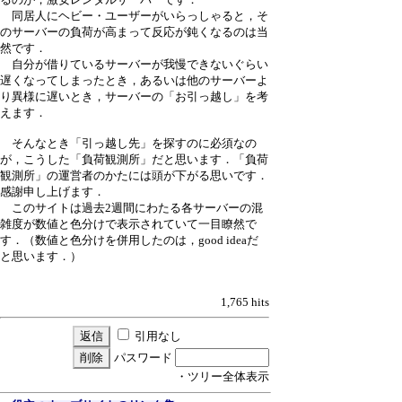
同居人にヘビー・ユーザーがいらっしゃると，そ
のサーバーの負荷が高まって反応が鈍くなるのは当
然です．
自分が借りているサーバーが我慢できないぐらい
遅くなってしまったとき，あるいは他のサーバーよ
り異様に遅いとき，サーバーの「お引っ越し」を考
えます．
そんなとき「引っ越し先」を探すのに必須なの
が，こうした「負荷観測所」だと思います．「負荷
観測所」の運営者のかたには頭が下がる思いです．
感謝申し上げます．
このサイトは過去2週間にわたる各サーバーの混
雑度が数値と色分けで表示されていて一目瞭然で
す．（数値と色分けを併用したのは，good ideaだ
と思います．）
1,765 hits
引用なし
パスワード
・ツリー全体表示