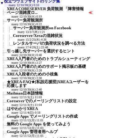
役立つウェブサイトのリンク集
▼
marry
12/10/30(火) 0:10
XREA CORESERVER 負荷観測 「障害情報
ページ混雑度ロ...
≪
marry
12/10/30(火) 0:19
サーバー負荷観測所
marry
12/10/30(火) 0:22
サーバー負荷観測所on Facebook
marry
13/3/7(木) 1:21
Coreserver/Xreaの混雑状況
marry
15/2/25(水) 4:36
レンタルサーバの負荷状況を調べる方法
marry
17/4/29(土) 22:48
引っ越し先サーバーを選択するヒント
marry
12/10/30(火) 0:40
XREA入門者のためのトラブルシューティング
marry
12/10/30(火) 2:27
XREA入門者のためのサポート掲示板の基礎
marry
12/10/30(火) 2:28
XREA入段者のための小枝集
marry
12/10/30(火) 2:30
★XREA-FAQ★[私設応援団]XREAユーザーを
応援します
marry
12/10/30(火) 2:40
Mailman日本語情報
marry
12/11/3(土) 11:03
Coreseverでのメーリングリストの設定
marry
12/11/3(土) 11:04
はやわかりXREA
marry
12/11/4(日) 0:18
Google Apps でメーリングリストの作成
marry
12/11/12(月) 11:01
無料の Google Apps を使ってみよう
marry
12/11/12(月) 11:03
Google Apps 管理者用ヘルプ
marry
12/11/12(月) 11:05