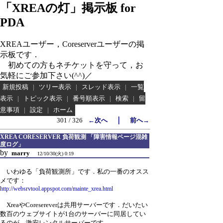
「XREAの灯」掲示板 for
PDA
XREAユーザー，Coreserverユーザーの掲
示板です．
初めての方もネチケットを守って，お
気軽にご参加下さい(^^)／
新規投稿
|
ツリー表示
|
スレッド表示
|
一覧
表示
|
トピック表示
|
番号順表示
|
検索
|
留
意事項
|
設定
|
ホーム
｜
301 / 326
←次へ
前へ→
XREA CORESERVER 負荷観測 「障害情報ページ混雑
度ログ」
by
marry
12/10/30(火) 0:19
いわゆる「負荷観測所」です．私の一番のオスス
メです：
http://websrvtool.appspot.com/mainte_xrea.html
XreaやCoresereverは共用サーバーです．だいたい
数百のウェブサイトが1台のサーバーに同居してい
るのが，激安レンタルサーバーです．