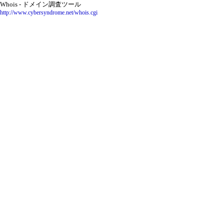
Whois - ドメイン調査ツール
http://www.cybersyndrome.net/whois.cgi
(3)ドメイン名を割り当てた運用サーバー名とIPアド
レスを確認して記録します．
(4)サブドメインを使用中なら，サブドメイン名と
運用サーバー名とIPアドレスを確認して記録しま
す．
(5)現在のDNS情報を保存する．
eNomのネームサーバー用の設定を画面に表示
し，保存します．
Value-domain独自のテキスト・ファイルによる設
定情報も保存しておきます．これを保存しておく
と，多数のサブドメインを異なるIPアドレスで運用
している場合に，一括設定に使うことができて便利
です．
(6)DNSサーバーをValue-domainのDNSサーバー群に
切り替えます．
デフォルトで下記の四つが設定されます．.orgは
二つ以上が必須のようです．
ns1.value-domain.comがプライマリです．予備と
してns5.value-domain.comも設定できます．
ns1.value-domain.com