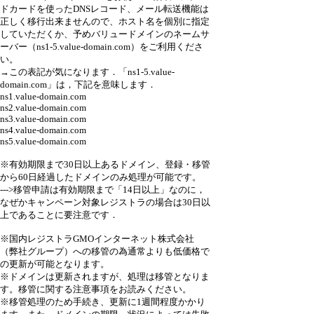
ドカードを使ったDNSレコード、メール転送機能は
正しく移行出来ませんので、ホスト名を個別に指定
していただくか、予めバリュードメインのネームサ
ーバー（ns1-5.value-domain.com）をご利用くださ
い。
→この表記が気になります．「ns1-5.value-
domain.com」は，下記を意味します．
ns1.value-domain.com
ns2.value-domain.com
ns3.value-domain.com
ns4.value-domain.com
ns5.value-domain.com
※有効期限まで30日以上あるドメイン、登録・移管
から60日経過したドメインのみ処理が可能です。
--->移管申請は有効期限まで「14日以上」なのに，
なぜかキャンペーン対象レジストラの場合は30日以
上であることに要注意です．
※国内レジストラGMOインターネット株式会社
（弊社グループ）への移管の為通常よりも低価格で
の更新が可能となります。
※ドメインは更新されますが、処理は移管となりま
す。移管に関する注意事項をお読みください。
※移管処理のため手続き、更新に1週間程度かかり