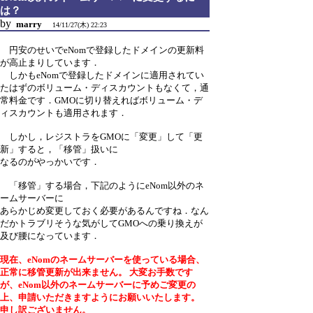
は？
by
marry
14/11/27(木) 22:23
円安のせいでeNomで登録したドメインの更新料
が高止まりしています．
しかもeNomで登録したドメインに適用されてい
たはずのボリューム・ディスカウントもなくて，通
常料金です．GMOに切り替えればボリューム・デ
ィスカウントも適用されます．
しかし，レジストラをGMOに「変更」して「更
新」すると，「移管」扱いに
なるのがやっかいです．
「移管」する場合，下記のようにeNom以外のネ
ームサーバーに
あらかじめ変更しておく必要があるんですね．なん
だかトラブリそうな気がしてGMOへの乗り換えが
及び腰になっています．
現在、eNomのネームサーバーを使っている場合、
正常に移管更新が出来ません。 大変お手数です
が、eNom以外のネームサーバーに予めご変更の
上、申請いただきますようにお願いいたします。
申し訳ございません。