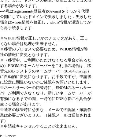
ます。また、ドメインの期限、状況によっては失敗
する場合があります。
--->私はregistrarant(登録者)のe-mailをうっかり代理
公開にしていたドメインで失敗しました．失敗した
場合はwhois情報を修正し，whois情報が浸透してか
ら再手続きします．
※WHOIS情報が正しいかのチェックがあり、正し
くない場合は処理が出来ません。
※移管のプロセスで必要なため、WHOIS情報が弊
社の情報に変更となります。
※（移管中、ご利用いただけなくなる場合があるた
め）ENOMのネームサーバーをご利用の場合は、移
管先のレジストラのネームサーバー(01-04.dnsv.jp)
に自動的に変更になります。お手数ですが、申請後
に設定に間違いないかご確認をお願いいたします。
※ネームサーバーの切替時に、ENOMのネームサー
バーが利用できなくなり、新しいネームサーバーが
有効になるまでの間、一時的にDNS応答に不具合が
生じる場合があります。
※通常の移管時に必要な、メールでの認証・確認作
業は必要ございません。（確認メールは送信されま
す）
※申請後キャンセルすることが出来ません。
以上です．