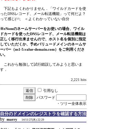
下記もよくわかりません．「ワイルドカードを使
ったDNSレコード、メール転送機能」って何だよ？
って感じ(^^; ＜よくわかっていない自分
※eNomのネームサーバーをお使いの場合、ワイル
ドカードを使ったDNSレコード、メール転送機能は
正しく移行出来ませんので、ホスト名を個別に指定
していただくか、予めバリュードメインのネームサ
ーバー（ns1-5.value-domain.com）をご利用くださ
い。
これから勉強して試行錯誤してみようと思いま
す．
2,221 hits
引用なし
パスワード
・ツリー全体表示
自分のドメインのレジストラを確認する方法
by
marry
14/11/27(木) 22:29