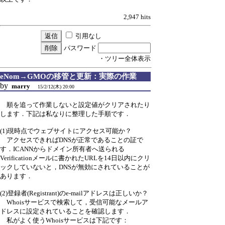
2,947 hits
引用なし
パスワード
・ツリー全体表示
eNom→GMOの移管と更新：実際の作業
by
marry
15/2/12(木) 20:00
順を追って作業しないと設定値がクリアされたり
します．下記は私なりに整理した手順です．
(1)現時点でウェブサイトにアクセス可能か？
アクセスできればDNSが正常であることの証で
す．ICANNからドメイン所有者へ送られる
Verificationメールに書かれたURLを14日以内にクリ
ックしていないと，DNSが無効にされていることが
あります．
(2)登録者(Registrant)のe-mailアドレスは正しいか？
Whoisサービスで検索して，受信可能なメールア
ドレスに設定されていることを確認します．
私がよく使うWhoisサービスは下記です：