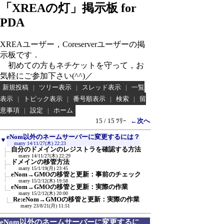
「XREAの灯」掲示板 for
PDA
XREAユーザー，Coreserverユーザーの掲
示板です．
初めての方もネチケットを守って，お
気軽にご参加下さい(^^)／
新規投稿
|
ツリー表示
|
スレッド表示
|
一覧
表示
|
トピック表示
|
番号順表示
|
検索
|
留
意事項
|
設定
|
ホーム
15 / 15 ﾂﾘｰ
←次へ
eNom以外のネームサーバーに変更するには？
▼
marry
14/11/27(木) 22:23
自分のドメインのレジストラを確認する方法
marry
14/11/27(木) 22:29
ドメインの移管方法
marry
15/1/19(月) 23:45
eNom→GMOの移管と更新：事前のチェック
marry
15/2/12(木) 19:58
eNom→GMOの移管と更新：実際の作業
marry
15/2/12(木) 20:00
Re:eNom→GMOの移管と更新：実際の作業
marry
23/8/21(月) 11:51
eNom以外のネームサーバーに変更するに