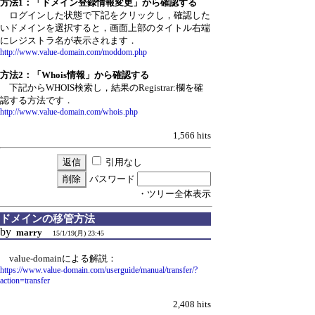
方法1：「ドメイン登録情報変更」から確認する
ログインした状態で下記をクリックし，確認した
いドメインを選択すると，画面上部のタイトル右端
にレジストラ名が表示されます．
http://www.value-domain.com/moddom.php
方法2：「Whois情報」から確認する
下記からWHOIS検索し，結果のRegistrar:欄を確
認する方法です．
http://www.value-domain.com/whois.php
1,566 hits
引用なし
パスワード
・ツリー全体表示
ドメインの移管方法
by
marry
15/1/19(月) 23:45
value-domainによる解説：
https://www.value-domain.com/userguide/manual/transfer/?
action=transfer
2,408 hits