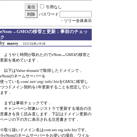
引用なし
パスワード
・ツリー全体表示
eNom→GMOの移管と更新：事前のチェッ
ク
by
marry
15/2/12(木) 19:58
ようやく時間が取れたのでeNom→GMOの移管と
更新を進めています．
以下はValue-domainで取得したドメインで，
eNomのネームサーバーを
使っている.com/.net/.org/.info/.bizをGMOに移管し
つつドメイン契約を1年更新することを想定してい
ます．
まずは事前チェックです．
キャンペーン対象レジストラで更新する場合の注
意書きを良く読み直します．下記はドメイン更新の
ページの下の方に表示される注意書きです．
※取り扱いドメイン名はcom net org info bizです。
※eNomのネームサーバーをお使いの場合、ワイル