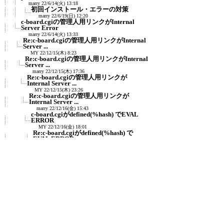
marry
22/6/14(火) 13:18
初回インストール・エラーの対策
marry
22/6/19(日) 12:20
c-board.cgiの管理人用リンクがInternal
Server Error
marry
22/6/14(火) 13:33
Re:c-board.cgiの管理人用リンクがInternal
Server ...
MY
22/12/15(木) 8:23
Re:c-board.cgiの管理人用リンクがInternal
Server ...
marry
22/12/15(木) 17:36
Re:c-board.cgiの管理人用リンクが
Internal Server ...
MY
22/12/15(木) 23:26
Re:c-board.cgiの管理人用リンクが
Internal Server ...
marry
22/12/16(金) 15:43
c-board.cgiがdefined(%hash) でEVAL
ERROR
MY
22/12/16(金) 18:01
Re:c-board.cgiがdefined(%hash) で
EVAL ERROR
marry
22/12/17(土) 19:16
c-board.cgiが「セットアップ (スタイ
ル)」でEVAL E...
MY
23/7/4(火) 2:55
Re:c-board.cgiが「セットアップ (スタ
イル)」でEVA...
marry
23/7/5(水) 12:25
Re:c-board.cgiが「セットアップ (スタ
イル)」でEVA...
MY
23/7/5(水) 15:31
Re:c-board.cgiが「セットアップ (スタ
イル)」でEVA...
marry
23/7/6(木) 16:19