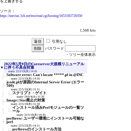
を上書きする
ソース：
https://mevius.5ch.net/test/read.cgi/hosting/1653183720/l50
1,568 hits
引用なし
パスワード
・ツリー全体表示
2022年5月9日のCoreserver大規模リニューアル
▼
に伴う不具合対策
marry
22/5/19(木) 14:41
Software error: Can't locate *****.pl in @INC
marry
22/5/19(木) 14:56
jcode.plが原因のInternal Server Error (エラー
500)
marry
22/5/19(木) 15:11
スクリプト・ゲイト
marry
24/6/4(火) 11:30
Image::Size廃止の対策
marry
22/5/19(木) 15:18
インストール済みPerlモジュールの一覧ツ
ール
marry
22/5/19(木) 16:45
perlbrew: ユーザー環境にインストール可能な
perl
marry
22/5/23(月) 14:11
perlbrewのインストール方法