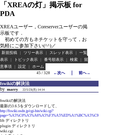
「XREAの灯」掲示板 for
PDA
XREAユーザー，Coreserverユーザーの掲
示板です．
初めての方もネチケットを守って，お
気軽にご参加下さい(^^)／
新規投稿
|
ツリー表示
|
スレッド表示
|
一覧
表示
|
トピック表示
|
番号順表示
|
検索
|
留
意事項
|
設定
|
ホーム
｜
45 / 328
←次へ
前へ→
fswikiの解決法
by
marry
22/5/23(月) 14:14
fswikiの解決法
最新の3.6.5をダウンロードして、
http://fswiki.osdn.jp/cgi-bin/wiki.cgi?
page=%A5%C0%A5%A6%A5%F3%A5%ED%A1%BC%A5%C9
lib ディレクトリ
plugin ディレクトリ
wiki.cgi