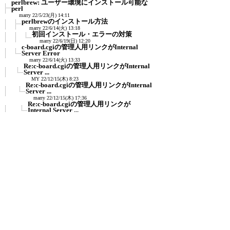
perlbrew: ユーザー環境にインストール可能な
perl
marry
22/5/23(月) 14:11
perlbrewのインストール方法
marry
22/6/14(火) 13:18
初回インストール・エラーの対策
marry
22/6/19(日) 12:20
c-board.cgiの管理人用リンクがInternal
Server Error
marry
22/6/14(火) 13:33
Re:c-board.cgiの管理人用リンクがInternal
Server ...
MY
22/12/15(木) 8:23
Re:c-board.cgiの管理人用リンクがInternal
Server ...
marry
22/12/15(木) 17:36
Re:c-board.cgiの管理人用リンクが
Internal Server ...
MY
22/12/15(木) 23:26
Re:c-board.cgiの管理人用リンクが
Internal Server ...
marry
22/12/16(金) 15:43
c-board.cgiがdefined(%hash) でEVAL
ERROR
MY
22/12/16(金) 18:01
Re:c-board.cgiがdefined(%hash) で
EVAL ERROR
≪
marry
22/12/17(土) 19:16
c-board.cgiが「セットアップ (スタイ
ル)」でEVAL E...
MY
23/7/4(火) 2:55
Re:c-board.cgiが「セットアップ (スタ
イル)」でEVA...
marry
23/7/5(水) 12:25
Re:c-board.cgiが「セットアップ (スタ
イル)」でEVA...