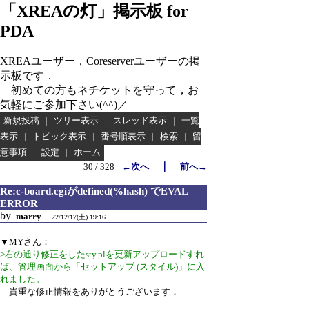
「XREAの灯」掲示板 for
PDA
XREAユーザー，Coreserverユーザーの掲
示板です．
初めての方もネチケットを守って，お
気軽にご参加下さい(^^)／
新規投稿
|
ツリー表示
|
スレッド表示
|
一覧
表示
|
トピック表示
|
番号順表示
|
検索
|
留
意事項
|
設定
|
ホーム
｜
30 / 328
←次へ
前へ→
Re:c-board.cgiがdefined(%hash) でEVAL
ERROR
by
marry
22/12/17(土) 19:16
▼MYさん：
>右の通り修正をしたsty.plを更新アップロードすれ
ば、管理画面から「セットアップ (スタイル)」に入
れました。
貴重な修正情報をありがとうございます．