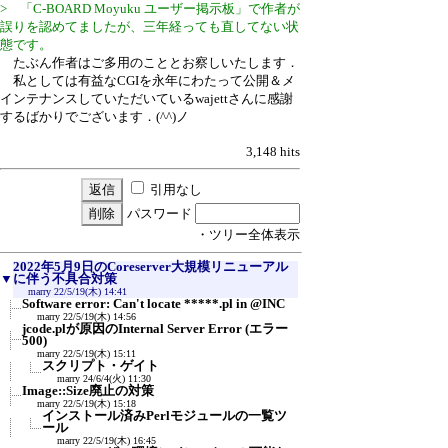
> 「C-BOARD Moyuku ユーザー掲示板」で作者が
誤りを認めてましたが、三年経っても直してない状
態です。
たぶん作者はご多用のこととお察しいたします．
私としては有益なCGIを永年にわたって公開＆メ
インテナンスしていただいているwajettさんに感謝
するばかりでございます．(^^)ノ
3,148 hits
引用なし
パスワード
・ツリー全体表示
2022年5月9日のCoreserver大規模リニューアル
▼
に伴う不具合対策
marry
22/5/19(木) 14:41
Software error: Can't locate *****.pl in @INC
marry
22/5/19(木) 14:56
jcode.plが原因のInternal Server Error (エラー
500)
marry
22/5/19(木) 15:11
スクリプト・ゲイト
marry
24/6/4(火) 11:30
Image::Size廃止の対策
marry
22/5/19(木) 15:18
インストール済みPerlモジュールの一覧ツ
ール
marry
22/5/19(木) 16:45