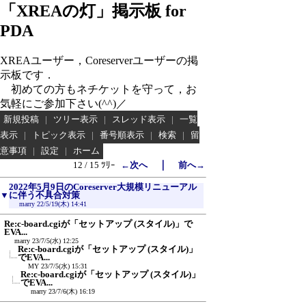
「XREAの灯」掲示板 for
PDA
XREAユーザー，Coreserverユーザーの掲
示板です．
初めての方もネチケットを守って，お
気軽にご参加下さい(^^)／
新規投稿
|
ツリー表示
|
スレッド表示
|
一覧
表示
|
トピック表示
|
番号順表示
|
検索
|
留
意事項
|
設定
|
ホーム
｜
12 / 15 ﾂﾘｰ
←次へ
前へ→
2022年5月9日のCoreserver大規模リニューアル
▼
に伴う不具合対策
marry
22/5/19(木) 14:41
Re:c-board.cgiが「セットアップ (スタイル)」で
EVA...
marry
23/7/5(水) 12:25
Re:c-board.cgiが「セットアップ (スタイル)」
でEVA...
MY
23/7/5(水) 15:31
Re:c-board.cgiが「セットアップ (スタイル)」
でEVA...
marry
23/7/6(木) 16:19