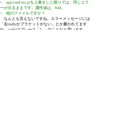
> app\cmd\sty.plを上書きした限りでは、同じエラ
ーが出るままです。属性値は、644。
> 他のファイルですか？
なんとも言えないですね。エラーメッセージには
「右curlyかブラケットがない」とか書かれてます
ね。curlyはブレース「｝」のことだと思います。
そもそもリモートPCでは、サーバーが出力して
いるエラーメッセージのすべてを見られるわけでは
ないので、原因を特定しずらいです。
なので、隔靴掻痒ではあるのですが、正常だった
ときのバックアップがあれば、それを少しずつ上書
きしてみてはどうかと申し上げた次第です。
いずれにせよ大切なデータを失わないように、ま
ずは現状の完全なバックアップ・コピーを確保して
から作業されることをお勧めします。c-boardなら
ファイル名にWindowsで扱える文字しか使っていな
いので、ftpを使ってWindows PCへバックアップ・
コピーを作成できます。
新規に無料アカウントを作成して、サーバー上の
ファイルをサーバー間コピーで丸ごとバックアップ
しておくのも便利な方法です。これならファイルの
属性もコピーされます。無料アカウント作成時に