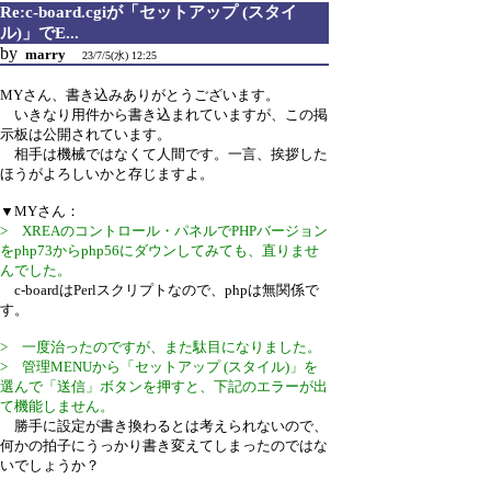
Re:c-board.cgiが「セットアップ (スタイ
ル)」でE...
by
marry
23/7/5(水) 12:25
MYさん、書き込みありがとうございます。
いきなり用件から書き込まれていますが、この掲
示板は公開されています。
相手は機械ではなくて人間です。一言、挨拶した
ほうがよろしいかと存じますよ。
▼MYさん：
> XREAのコントロール・パネルでPHPバージョン
をphp73からphp56にダウンしてみても、直りませ
んでした。
c-boardはPerlスクリプトなので、phpは無関係で
す。
> 一度治ったのですが、また駄目になりました。
> 管理MENUから「セットアップ (スタイル)」を
選んで「送信」ボタンを押すと、下記のエラーが出
て機能しません。
勝手に設定が書き換わるとは考えられないので、
何かの拍子にうっかり書き変えてしまったのではな
いでしょうか？