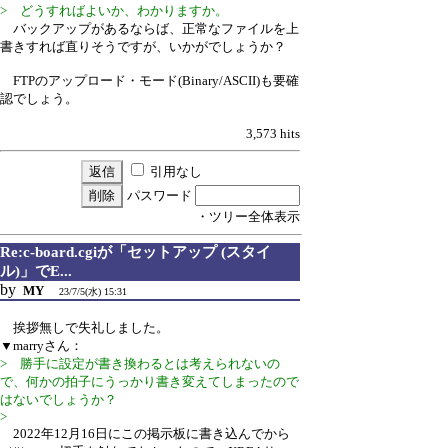
> どうすればよいか、わかりますか。
バックアップがあるならば、正常なファイルを上
書きすれば直りそうですが、いかがでしょうか？
FTPのアップロード・モード(Binary/ASCII)も要確
認でしょう。
3,573 hits
引用なし
パスワード
・ツリー全体表示
Re:c-board.cgiが「セットアップ (スタイ
ル)」でE...
by
MY
23/7/5(水) 15:31
挨拶無しで失礼しました。
▼marryさん：
> 勝手に設定が書き換わるとは考えられないの
で、何かの拍子にうっかり書き変えてしまったので
はないでしょうか？
>
2022年12月16日にこの掲示板に書き込んでから