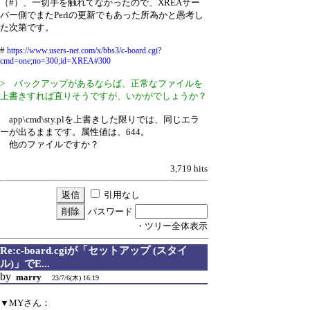
（#）、一切手を触れてなかったので、XREAサー
バー側でまたPerlの更新でもあった所為かと愚考し
た次第です。
#
https://www.users-net.com/x/bbs3/c-board.cgi?
cmd=one;no=300;id=XREA#300
> バックアップがあるならば、正常なファイルを
上書きすれば直りそうですが、いかがでしょうか？
app\cmd\sty.plを上書きした限りでは、同じエラ
ーが出るままです。属性値は、644。
他のファイルですか？
3,719 hits
引用なし
パスワード
・ツリー全体表示
Re:c-board.cgiが「セットアップ (スタイ
ル)」でE...
by
marry
23/7/6(木) 16:19
▼MYさん：