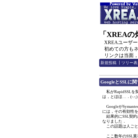
「XREA
XREAユーザー，C
初めての方もネチ
リンクは当面，http:
新規投稿
┃
ツリー表
GoogleとSSLに関する
私がRapidSSLを契
は，とほほ…．(-.-;)
GoogleがSyma
には，その有効性
結果的にSSL契約
なりました．
この話題は人ごと
ここ数年のSSL業