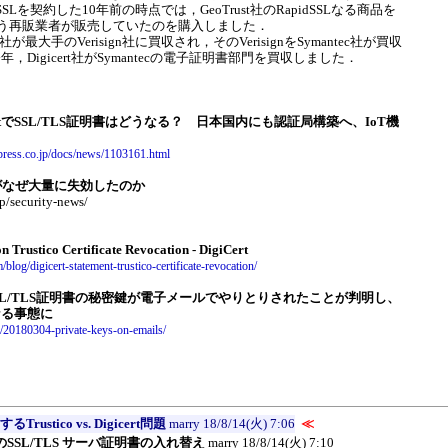
SLを契約した10年前の時点では，GeoTrust社のRapidSSLなる商品を
oという再販業者が販売していたのを購入しました．
社が最大手のVerisign社に買収され，そのVerisignをSymantec社が買収
Digicert社がSymantecの電子証明書部門を買収しました．
giCertでSSL/TLS証明書はどうなる？ 日本国内にも認証局構築へ、IoT機
impress.co.jp/docs/news/1103161.html
密鍵がなぜ大量に失効したのか
p/security-news/
n Trustico Certificate Revocation - DigiCert
blog/digicert-statement-trustico-certificate-revocation/
SSL/TLS証明書の秘密鍵が電子メールでやりとりされたことが判明し、
なる事態に
ws/20180304-private-keys-on-emails/
Trustico vs. Digicert問題
marry
18/8/14(火) 7:06
≪
SSL/TLS サーバ証明書の入れ替え
marry
18/8/14(火) 7:10