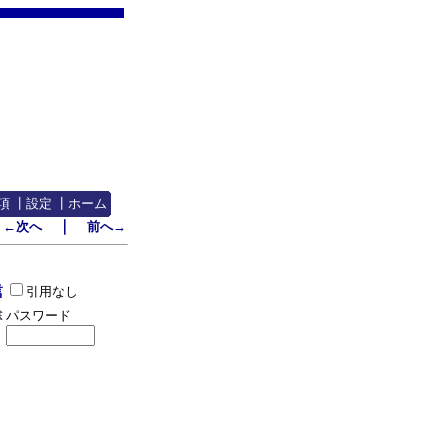
項
┃
設定
┃
ホーム
｜
←次へ
前へ→
引用なし
パスワード