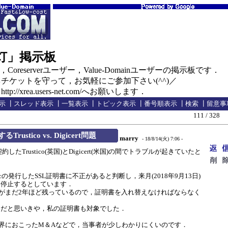
の灯」掲示板
oreserverユーザー，Value-Domainユーザーの掲示板です．
ケットを守って，お気軽にご参加下さい(^^)／
//xrea.users-net.com/へお願いします．
示
┃
スレッド表示
┃
一覧表示
┃
トピック表示
┃
番号順表示
┃
検索
┃
留意事
111 / 328
Trustico vs. Digicert問題
marry
- 18/8/14(火) 7:06 -
約したTrustico(英国)とDigicert(米国)の間でトラブルが起きていたと
ntecの発行したSSL証明書に不正があると判断し，来月(2018年9月13日)
を停止するとしています．
がまだ2年ほど残っているので，証明書を入れ替えなければならなく
だと思いきや，私の証明書も対象でした．
界におこったM＆Aなどで，当事者が少しわかりにくいのです．