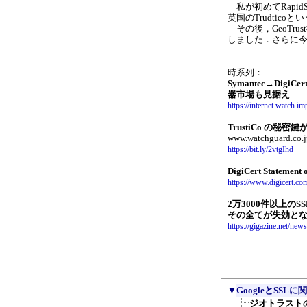
私が初めてRapidS
英国のTrudtic
その後，GeoTrust
しました．さらに今年，
時系列：
Symantec→Di
器市場も見据え
https://internet.watch.
TrustiCo の秘
www.watchguard.co.j
https://bit.ly/2vtgIhd
DigiCert Statement o
https://www.digicert.com/
2万3000件以上の
その全てが失効と
https://gigazine.net/ne
▼
GoogleとSSLに関する
ジオトラストの