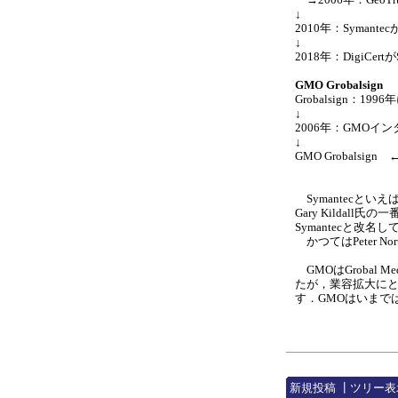
↓
2010年：Symantec
↓
2018年：DigiC
GMO Grobalsign
Grobalsign：
↓
2006年：GMOインタ
↓
GMO Grobalsig
Symantecといえば，
Gary Kildall
Symantecと改
かつてはPeter Nor
GMOはGrobal 
たが，業容拡大にとも
す．GMOはいまで
新規投稿
┃
ツリー表