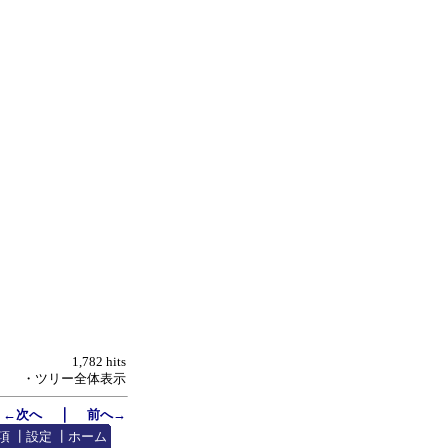
1,782 hits
・ツリー全体表示
｜
←次へ
前へ→
項
┃
設定
┃
ホーム