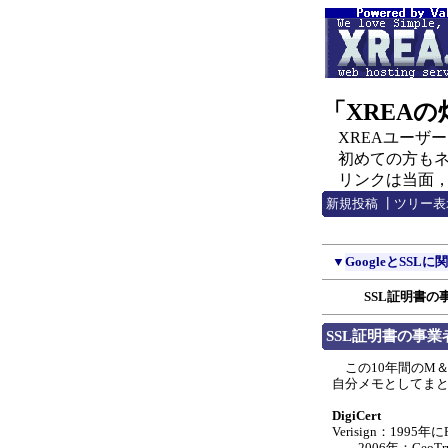
「XREA
XREAユーザー，C
初めての方もネチ
リンクは当面，http:
新規投稿
┃
ツリー表
▼
GoogleとSSLに関する
SSL証明書の
SSL証明書の事業
この10年間のM
自分メモとしてま
DigiCert
Verisign：1
→2006年：GeoTru