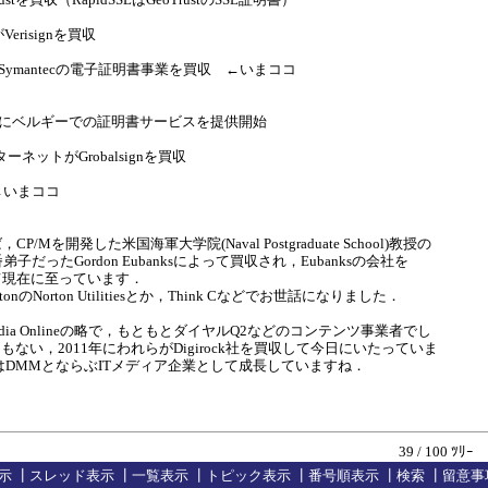
がVerisignを買収
ertがSymantecの電子証明書事業を買収 ←いまココ
1996年にベルギーでの証明書サービスを提供開始
ーネットがGrobalsignを買収
n ←いまココ
CP/Mを開発した米国海軍大学院(Naval Postgraduate School)教授の
氏の一番弟子だったGordon Eubanksによって買収され，Eubanksの会社を
名して現在に至っています．
tonのNorton Utilitiesとか，Think Cなどでお世話になりました．
Media Onlineの略で，もともとダイヤルQ2などのコンテンツ事業者でし
ない，2011年にわれらがDigirock社を買収して今日にいたっていま
はDMMとならぶITメディア企業として成長していますね．
39 / 100 ﾂﾘｰ
示
┃
スレッド表示
┃
一覧表示
┃
トピック表示
┃
番号順表示
┃
検索
┃
留意事