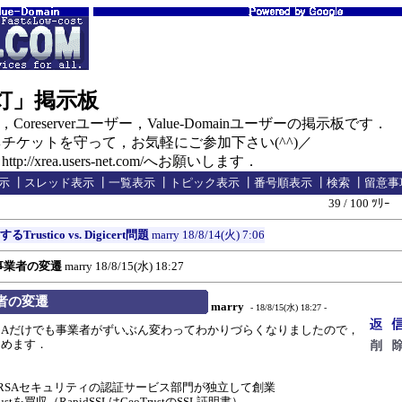
の灯」掲示板
oreserverユーザー，Value-Domainユーザーの掲示板です．
ケットを守って，お気軽にご参加下さい(^^)／
//xrea.users-net.com/へお願いします．
示
┃
スレッド表示
┃
一覧表示
┃
トピック表示
┃
番号順表示
┃
検索
┃
留意事
39 / 100 ﾂﾘｰ
Trustico vs. Digicert問題
marry
18/8/14(火) 7:06
事業者の変遷
marry
18/8/15(水) 18:27
者の変遷
marry
- 18/8/15(水) 18:27 -
＆Aだけでも事業者がずいぶん変わってわかりづらくなりましたので，
とめます．
995年にRSAセキュリティの認証サービス部門が独立して創業
stを買収（RapidSSLはGeoTrustのSSL証明書）