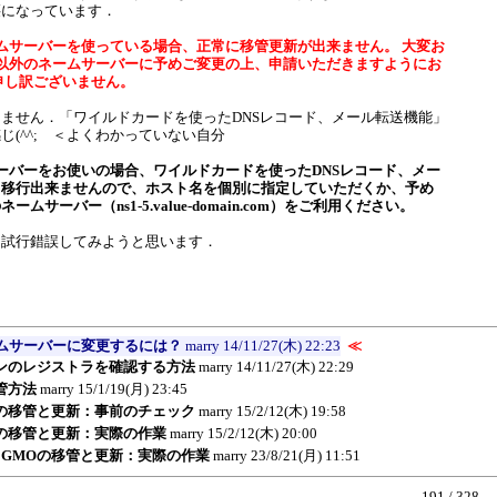
腰になっています．
ームサーバーを使っている場合、正常に移管更新が出来ません。 大変お
m以外のネームサーバーに予めご変更の上、申請いただきますようにお
申し訳ございません。
ません．「ワイルドカードを使ったDNSレコード、メール転送機能」
じ(^^; ＜よくわかっていない自分
サーバーをお使いの場合、ワイルドカードを使ったDNSレコード、メー
く移行出来ませんので、ホスト名を個別に指定していただくか、予め
ムサーバー（ns1-5.value-domain.com）をご利用ください。
試行錯誤してみようと思います．
ームサーバーに変更するには？
marry
14/11/27(木) 22:23
≪
ンのレジストラを確認する方法
marry
14/11/27(木) 22:29
管方法
marry
15/1/19(月) 23:45
Oの移管と更新：事前のチェック
marry
15/2/12(木) 19:58
Oの移管と更新：実際の作業
marry
15/2/12(木) 20:00
om→GMOの移管と更新：実際の作業
marry
23/8/21(月) 11:51
191 / 328