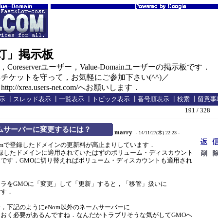
の灯」掲示板
oreserverユーザー，Value-Domainユーザーの掲示板です．
ケットを守って，お気軽にご参加下さい(^^)／
//xrea.users-net.com/へお願いします．
示
┃
スレッド表示
┃
一覧表示
┃
トピック表示
┃
番号順表示
┃
検索
┃
留意事
191 / 328
ームサーバーに変更するには？
marry
- 14/11/27(木) 22:23 -
mで登録したドメインの更新料が高止まりしています．
録したドメインに適用されていたはずのボリューム・ディスカウント
です．GMOに切り替えればボリューム・ディスカウントも適用され
ラをGMOに「変更」して「更新」すると，「移管」扱いに
です．
下記のようにeNom以外のネームサーバーに
おく必要があるんですね．なんだかトラブリそうな気がしてGMOへ