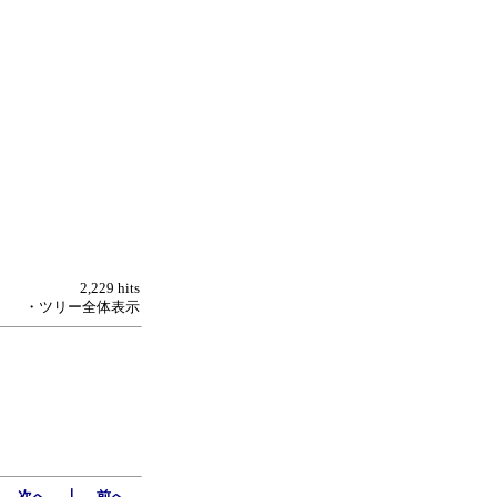
2,229 hits
・ツリー全体表示
｜
←次へ
前へ→