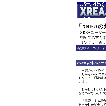
「XREA
XREAユーザー，C
初めての方もネチ
リンクは当面，http:
新規投稿
┃
ツリー表
eNom以外のネ
円安のせいでeNo
しかもeNomで登
もなくて，通常料金
ます．
しかし，レジスト
なるのがやっかい
「移管」する場合，
あらかじめ変更して