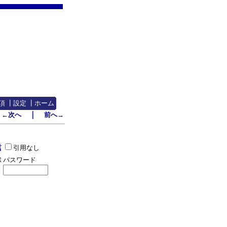
項
┃
設定
┃
ホーム
｜
←次へ
前へ→
引用なし
パスワード