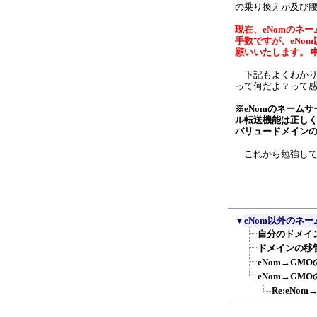
の乗り換えが及び
現在、eNomのネ
手数ですが、eNo
願いいたします。 
下記もよくわかり
って何だよ？って感
※eNomのネーム
ル転送機能は正し
バリュードメインのネー
これから勉強して
▼
eNom以外のネ
自分のドメイ
ドメインの移
eNom→GM
eNom→GM
Re:eN