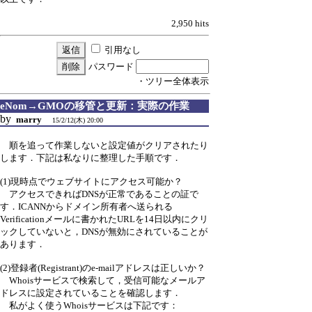
2,950 hits
引用なし
パスワード
・ツリー全体表示
eNom→GMOの移管と更新：実際の作業
by
marry
15/2/12(木) 20:00
順を追って作業しないと設定値がクリアされたり
します．下記は私なりに整理した手順です．
(1)現時点でウェブサイトにアクセス可能か？
アクセスできればDNSが正常であることの証で
す．ICANNからドメイン所有者へ送られる
Verificationメールに書かれたURLを14日以内にクリ
ックしていないと，DNSが無効にされていることが
あります．
(2)登録者(Registrant)のe-mailアドレスは正しいか？
Whoisサービスで検索して，受信可能なメールア
ドレスに設定されていることを確認します．
私がよく使うWhoisサービスは下記です：