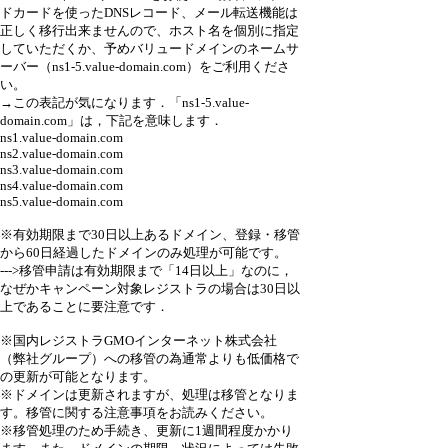
ドカードを使ったDNSレコード、メール転送機能は
正しく移行出来ませんので、ホスト名を個別に指定
していただくか、予めバリュードメインのネームサ
ーバー（ns1-5.value-domain.com）をご利用くださ
い。
→この表記が気になります．「ns1-5.value-
domain.com」は，下記を意味します．
ns1.value-domain.com
ns2.value-domain.com
ns3.value-domain.com
ns4.value-domain.com
ns5.value-domain.com
※有効期限まで30日以上あるドメイン、登録・移管
から60日経過したドメインのみ処理が可能です。
--->移管申請は有効期限まで「14日以上」なのに，
なぜかキャンペーン対象レジストラの場合は30日以
上であることに要注意です．
※国内レジストラGMOインターネット株式会社
（弊社グループ）への移管の為通常よりも低価格で
の更新が可能となります。
※ドメインは更新されますが、処理は移管となりま
す。移管に関する注意事項をお読みください。
※移管処理のため手続き、更新に1週間程度かかり