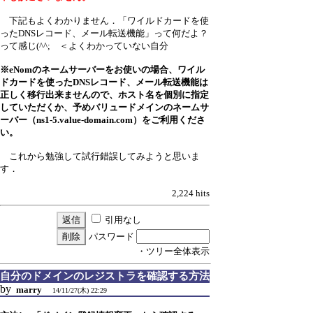
下記もよくわかりません．「ワイルドカードを使
ったDNSレコード、メール転送機能」って何だよ？
って感じ(^^; ＜よくわかっていない自分
※eNomのネームサーバーをお使いの場合、ワイル
ドカードを使ったDNSレコード、メール転送機能は
正しく移行出来ませんので、ホスト名を個別に指定
していただくか、予めバリュードメインのネームサ
ーバー（ns1-5.value-domain.com）をご利用くださ
い。
これから勉強して試行錯誤してみようと思いま
す．
2,224 hits
引用なし
パスワード
・ツリー全体表示
自分のドメインのレジストラを確認する方法
by
marry
14/11/27(木) 22:29