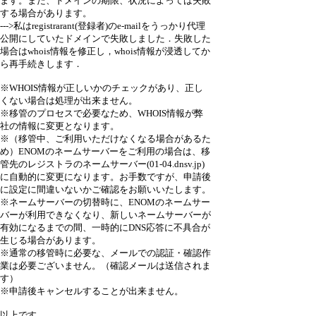
ます。また、ドメインの期限、状況によっては失敗
する場合があります。
--->私はregistrarant(登録者)のe-mailをうっかり代理
公開にしていたドメインで失敗しました．失敗した
場合はwhois情報を修正し，whois情報が浸透してか
ら再手続きします．
※WHOIS情報が正しいかのチェックがあり、正し
くない場合は処理が出来ません。
※移管のプロセスで必要なため、WHOIS情報が弊
社の情報に変更となります。
※（移管中、ご利用いただけなくなる場合があるた
め）ENOMのネームサーバーをご利用の場合は、移
管先のレジストラのネームサーバー(01-04.dnsv.jp)
に自動的に変更になります。お手数ですが、申請後
に設定に間違いないかご確認をお願いいたします。
※ネームサーバーの切替時に、ENOMのネームサー
バーが利用できなくなり、新しいネームサーバーが
有効になるまでの間、一時的にDNS応答に不具合が
生じる場合があります。
※通常の移管時に必要な、メールでの認証・確認作
業は必要ございません。（確認メールは送信されま
す）
※申請後キャンセルすることが出来ません。
以上です．