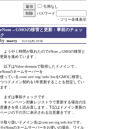
引用なし
パスワード
・ツリー全体表示
eNom→GMOの移管と更新：事前のチェッ
ク
by
marry
15/2/12(木) 19:58
ようやく時間が取れたのでeNom→GMOの移管と
更新を進めています．
以下はValue-domainで取得したドメインで，
eNomのネームサーバーを
使っている.com/.net/.org/.info/.bizをGMOに移管し
つつドメイン契約を1年更新することを想定してい
ます．
まずは事前チェックです．
キャンペーン対象レジストラで更新する場合の注
意書きを良く読み直します．下記はドメイン更新の
ページの下の方に表示される注意書きです．
※取り扱いドメイン名はcom net org info bizです。
※eNomのネームサーバーをお使いの場合、ワイル