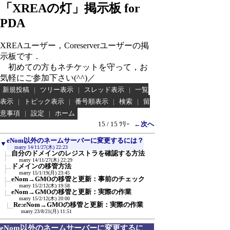
「XREAの灯」掲示板 for
PDA
XREAユーザー，Coreserverユーザーの掲
示板です．
初めての方もネチケットを守って，お
気軽にご参加下さい(^^)／
新規投稿
|
ツリー表示
|
スレッド表示
|
一覧
表示
|
トピック表示
|
番号順表示
|
検索
|
留
意事項
|
設定
|
ホーム
15 / 15 ﾂﾘｰ
←次へ
eNom以外のネームサーバーに変更するには？
▼
marry
14/11/27(木) 22:23
自分のドメインのレジストラを確認する方法
marry
14/11/27(木) 22:29
ドメインの移管方法
marry
15/1/19(月) 23:45
eNom→GMOの移管と更新：事前のチェック
marry
15/2/12(木) 19:58
eNom→GMOの移管と更新：実際の作業
marry
15/2/12(木) 20:00
Re:eNom→GMOの移管と更新：実際の作業
marry
23/8/21(月) 11:51
eNom以外のネームサーバーに変更するに