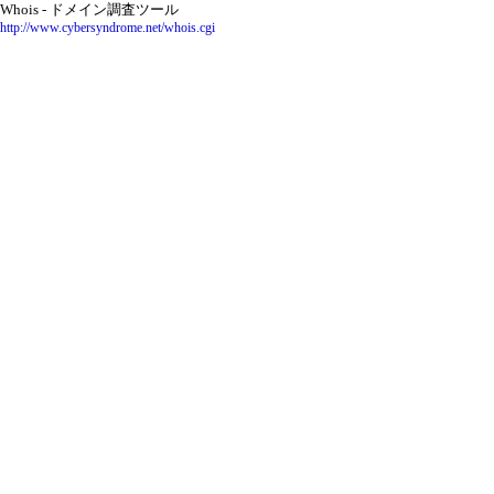
Whois - ドメイン調査ツール
http://www.cybersyndrome.net/whois.cgi
(3)ドメイン名を割り当てた運用サーバー名とIPアド
レスを確認して記録します．
(4)サブドメインを使用中なら，サブドメイン名と
運用サーバー名とIPアドレスを確認して記録しま
す．
(5)現在のDNS情報を保存する．
eNomのネームサーバー用の設定を画面に表示
し，保存します．
Value-domain独自のテキスト・ファイルによる設
定情報も保存しておきます．これを保存しておく
と，多数のサブドメインを異なるIPアドレスで運用
している場合に，一括設定に使うことができて便利
です．
(6)DNSサーバーをValue-domainのDNSサーバー群に
切り替えます．
デフォルトで下記の四つが設定されます．.orgは
二つ以上が必須のようです．
ns1.value-domain.comがプライマリです．予備と
してns5.value-domain.comも設定できます．
ns1.value-domain.com