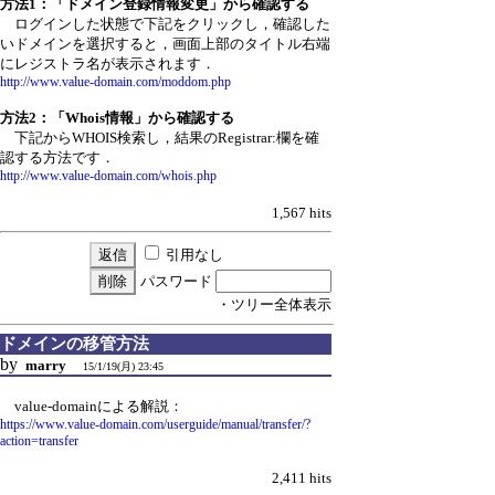
方法1：「ドメイン登録情報変更」から確認する
ログインした状態で下記をクリックし，確認した
いドメインを選択すると，画面上部のタイトル右端
にレジストラ名が表示されます．
http://www.value-domain.com/moddom.php
方法2：「Whois情報」から確認する
下記からWHOIS検索し，結果のRegistrar:欄を確
認する方法です．
http://www.value-domain.com/whois.php
1,567 hits
引用なし
パスワード
・ツリー全体表示
ドメインの移管方法
by
marry
15/1/19(月) 23:45
value-domainによる解説：
https://www.value-domain.com/userguide/manual/transfer/?
action=transfer
2,411 hits