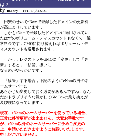
は？
by
marry
14/11/27(木) 22:23
円安のせいでeNomで登録したドメインの更新料
が高止まりしています．
しかもeNomで登録したドメインに適用されてい
たはずのボリューム・ディスカウントもなくて，通
常料金です．GMOに切り替えればボリューム・デ
ィスカウントも適用されます．
しかし，レジストラをGMOに「変更」して「更
新」すると，「移管」扱いに
なるのがやっかいです．
「移管」する場合，下記のようにeNom以外のネ
ームサーバーに
あらかじめ変更しておく必要があるんですね．なん
だかトラブリそうな気がしてGMOへの乗り換えが
及び腰になっています．
現在、eNomのネームサーバーを使っている場合、
正常に移管更新が出来ません。 大変お手数です
が、eNom以外のネームサーバーに予めご変更の
上、申請いただきますようにお願いいたします。
申し訳ございません。