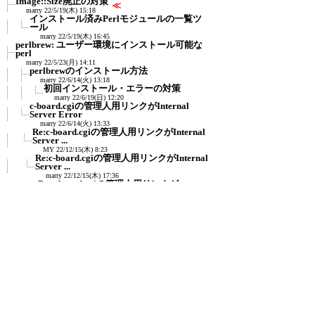
Image::Size廃止の対策
≪
marry
22/5/19(木) 15:18
インストール済みPerlモジュールの一覧ツ
ール
marry
22/5/19(木) 16:45
perlbrew: ユーザー環境にインストール可能な
perl
marry
22/5/23(月) 14:11
perlbrewのインストール方法
marry
22/6/14(火) 13:18
初回インストール・エラーの対策
marry
22/6/19(日) 12:20
c-board.cgiの管理人用リンクがInternal
Server Error
marry
22/6/14(火) 13:33
Re:c-board.cgiの管理人用リンクがInternal
Server ...
MY
22/12/15(木) 8:23
Re:c-board.cgiの管理人用リンクがInternal
Server ...
marry
22/12/15(木) 17:36
Re:c-board.cgiの管理人用リンクが
Internal Server ...
MY
22/12/15(木) 23:26
Re:c-board.cgiの管理人用リンクが
Internal Server ...
marry
22/12/16(金) 15:43
c-board.cgiがdefined(%hash) でEVAL
ERROR
MY
22/12/16(金) 18:01
Re:c-board.cgiがdefined(%hash) で
EVAL ERROR
marry
22/12/17(土) 19:16
c-board.cgiが「セットアップ (スタイ
ル)」でEVAL E...
MY
23/7/4(火) 2:55
Re:c-board.cgiが「セットアップ (スタ