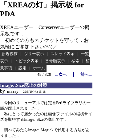
「XREAの灯」掲示板 for
PDA
XREAユーザー，Coreserverユーザーの掲
示板です．
初めての方もネチケットを守って，お
気軽にご参加下さい(^^)／
新規投稿
|
ツリー表示
|
スレッド表示
|
一覧
表示
|
トピック表示
|
番号順表示
|
検索
|
留
意事項
|
設定
|
ホーム
｜
49 / 328
←次へ
前へ→
Image::Size廃止の対策
by
marry
22/5/19(木) 15:18
今回のリニューアルでは定番Perlライブラリの一
部が廃止されました．
私にとって痛かったのは画像ファイルの縦横サイ
ズを取得するImage::Sizeの廃止です．
調べてみたらImage::Magickで代用する方法があ
りました．