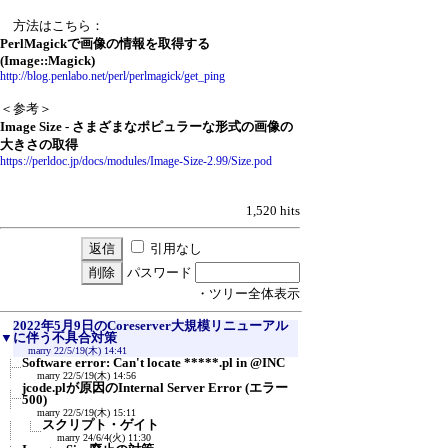
方法はこちら：
PerlMagickで画像の情報を取得する
(Image::Magick)
http://blog.penlabo.net/perl/perlmagick/get_ping
＜参考＞
Image Size - さまざまなポピュラーな形式の画像の
大きさの取得
https://perldoc.jp/docs/modules/Image-Size-2.99/Size.pod
1,520 hits
引用なし
パスワード
・ツリー全体表示
2022年5月9日のCoreserver大規模リニューアル
▼
に伴う不具合対策
marry
22/5/19(木) 14:41
Software error: Can't locate *****.pl in @INC
marry
22/5/19(木) 14:56
jcode.plが原因のInternal Server Error (エラー
500)
marry
22/5/19(木) 15:11
スクリプト・ゲイト
marry
24/6/4(火) 11:30