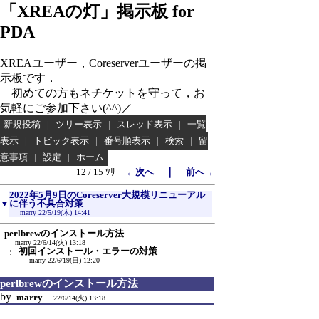
「XREAの灯」掲示板 for
PDA
XREAユーザー，Coreserverユーザーの掲
示板です．
初めての方もネチケットを守って，お
気軽にご参加下さい(^^)／
新規投稿
|
ツリー表示
|
スレッド表示
|
一覧
表示
|
トピック表示
|
番号順表示
|
検索
|
留
意事項
|
設定
|
ホーム
｜
12 / 15 ﾂﾘｰ
←次へ
前へ→
2022年5月9日のCoreserver大規模リニューアル
▼
に伴う不具合対策
marry
22/5/19(木) 14:41
perlbrewのインストール方法
marry
22/6/14(火) 13:18
初回インストール・エラーの対策
marry
22/6/19(日) 12:20
perlbrewのインストール方法
by
marry
22/6/14(火) 13:18