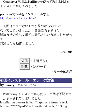
Coreserver V1系にPerlBrewを使ってPerl-5.16.3を
インストールしてみました．
perlbrewでPerlをインストールする
https://bacchi.me/perl/perlbrew/
初回はエラーがいくつか見つかってFailedに
なってしまいましたが，画面に表示された
解決方法のうち，最初に表示された方法にしたがっ
て
対策したら動作しました．
1,901 hits
引用なし
パスワード
・ツリー全体表示
初回インストール・エラーの対策
by
marry
22/6/19(日) 12:20
PerlBrewをインストールしたら，初回は下記エラ
ーが表示されてしまいました：
Installation process failed. To spot any issues, check
/virtual/*****/perl5/perlbrew/build.perl-5.16.3.log