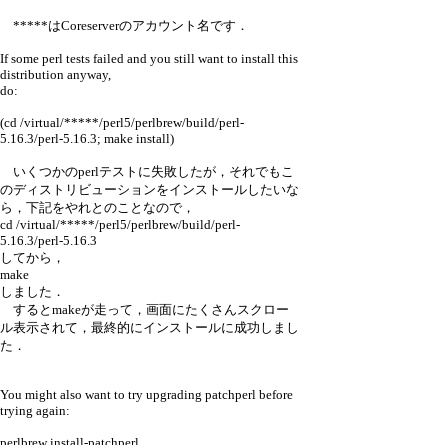
*****はCoreserverのアカウント名です．
If some perl tests failed and you still want to install this
distribution anyway,
do:
(cd /virtual/*****/perl5/perlbrew/build/perl-
5.16.3/perl-5.16.3; make install)
いくつかのperlテストに失敗したが，それでもこ
のディストリビューションをインストールしたいな
ら，下記をやれとのことなので，
cd /virtual/*****/perl5/perlbrew/build/perl-
5.16.3/perl-5.16.3
してから，
make
しました．
するとmakeが走って，画面にたくさんスクロー
ル表示されて，最終的にインストールに成功しまし
た．
You might also want to try upgrading patchperl before
trying again:
perlbrew install-patchperl