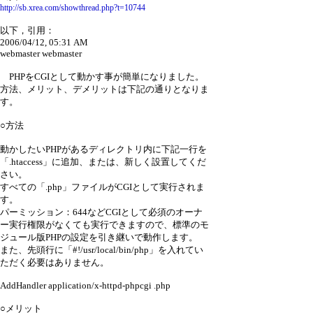
http://sb.xrea.com/showthread.php?t=10744
以下，引用：
2006/04/12, 05:31 AM
webmaster webmaster
PHPをCGIとして動かす事が簡単になりました。
方法、メリット、デメリットは下記の通りとなりま
す。
○方法
動かしたいPHPがあるディレクトリ内に下記一行を
「.htaccess」に追加、または、新しく設置してくだ
さい。
すべての「.php」ファイルがCGIとして実行されま
す。
パーミッション：644などCGIとして必須のオーナ
ー実行権限がなくても実行できますので、標準のモ
ジュール版PHPの設定を引き継いで動作します。
また、先頭行に「#!/usr/local/bin/php」を入れてい
ただく必要はありません。
AddHandler application/x-httpd-phpcgi .php
○メリット