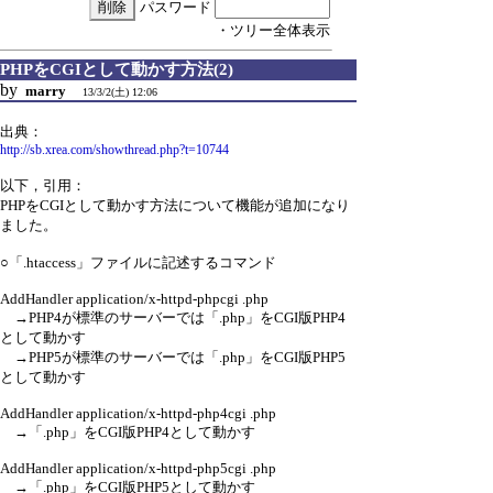
パスワード
・ツリー全体表示
PHPをCGIとして動かす方法(2)
by
marry
13/3/2(土) 12:06
出典：
http://sb.xrea.com/showthread.php?t=10744
以下，引用：
PHPをCGIとして動かす方法について機能が追加になり
ました。
○「.htaccess」ファイルに記述するコマンド
AddHandler application/x-httpd-phpcgi .php
→PHP4が標準のサーバーでは「.php」をCGI版PHP4
として動かす
→PHP5が標準のサーバーでは「.php」をCGI版PHP5
として動かす
AddHandler application/x-httpd-php4cgi .php
→「.php」をCGI版PHP4として動かす
AddHandler application/x-httpd-php5cgi .php
→「.php」をCGI版PHP5として動かす