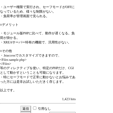
・ユーザー権限で実行され、セーフモードがOFFに
なっているため、様々な制限がない。
・負荷率が管理画面で見られる。
○デメリット
・モジュール版PHPに比べて、動作が遅くなる。負
荷が掛かる。
・XREAサーバー特有の機能で、汎用性がない。
○その他
・.htaccessでカスタマイズできますので、
<Files sample.php>
</Files>
等のディレクティブを使い、特定のPHPだけ、CGI
として動かすということも可能になります。
・特にセーフモードで正常に動かないとお悩みであ
った方には是非お試しいただきく存じます。
以上です。
1,423 hits
引用なし