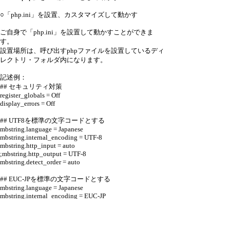
○「php.ini」を設置、カスタマイズして動かす
ご自身で「php.ini」を設置して動かすことができま
す。
設置場所は、呼び出すphpファイルを設置しているディ
レクトリ・フォルダ内になります。
記述例：
## セキュリティ対策
register_globals = Off
display_errors = Off
## UTF8を標準の文字コードとする
mbstring.language = Japanese
mbstring.internal_encoding = UTF-8
mbstring.http_input = auto
;mbstring.http_output = UTF-8
mbstring.detect_order = auto
## EUC-JPを標準の文字コードとする
mbstring.language = Japanese
mbstring.internal_encoding = EUC-JP
mbstring.http_input = auto
;mbstring.http_output = EUC-JP
mbstring.detect_order = auto