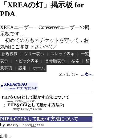
「XREAの灯」掲示板 for
PDA
XREAユーザー，Coreserverユーザーの掲
示板です．
初めての方もネチケットを守って，お
気軽にご参加下さい(^^)／
新規投稿
|
ツリー表示
|
スレッド表示
|
一覧
表示
|
トピック表示
|
番号順表示
|
検索
|
留
意事項
|
設定
|
ホーム
51 / 15 ﾂﾘｰ
←次へ
XREAのFAQ
▼
marry
12/11/1(木) 0:42
PHPをCGIとして動かす方法について
marry
13/3/2(土) 12:05
PHPをCGIとして動かす方法(2)
marry
13/3/2(土) 12:06
PHPをCGIとして動かす方法について
by
marry
13/3/2(土) 12:05
出典：