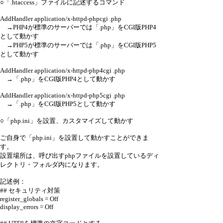
○「.htaccess」ファイルに記述するコマンド
AddHandler application/x-httpd-phpcgi .php
→PHP4が標準のサーバーでは「.php」をCGI版PHP4
として動かす
→PHP5が標準のサーバーでは「.php」をCGI版PHP5
として動かす
AddHandler application/x-httpd-php4cgi .php
→「.php」をCGI版PHP4として動かす
AddHandler application/x-httpd-php5cgi .php
→「.php」をCGI版PHP5として動かす
○「php.ini」を設置、カスタマイズして動かす
ご自身で「php.ini」を設置して動かすことができま
す。
設置場所は、呼び出すphpファイルを設置しているディ
レクトリ・フォルダ内になります。
記述例：
## セキュリティ対策
register_globals = Off
display_errors = Off