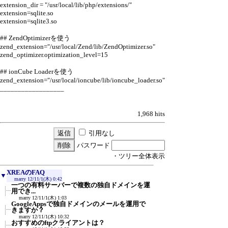
extension_dir = "/usr/local/lib/php/extensions/"
extension=sqlite.so
extension=sqlite3.so
## ZendOptimizerを使う
zend_extension="/usr/local/Zend/lib/ZendOptimizer.so"
zend_optimizer.optimization_level=15
## ionCube Loaderを使う
zend_extension="/usr/local/ioncube/lib/ioncube_loader.so"
__________________
1,968 hits
引用なし
パスワード
・ツリー全体表示
XREAのFAQ
▼
marry
12/11/1(木) 0:42
一つの有料サーバーで複数の独自ドメインを運
用でき...
marry
12/11/1(木) 1:03
GoogleAppsで独自ドメインのメールを運用で
きますか？
marry
12/11/1(木) 10:32
おすすめのftpクライアントは？