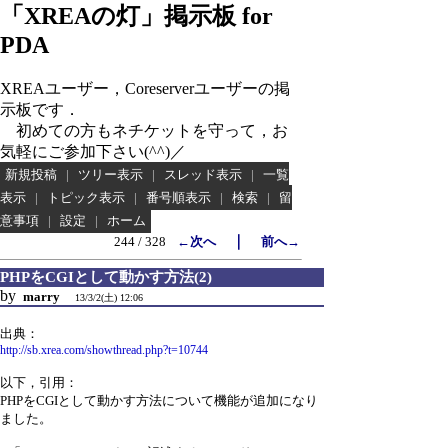
「XREAの灯」掲示板 for
PDA
XREAユーザー，Coreserverユーザーの掲
示板です．
初めての方もネチケットを守って，お
気軽にご参加下さい(^^)／
新規投稿
|
ツリー表示
|
スレッド表示
|
一覧
表示
|
トピック表示
|
番号順表示
|
検索
|
留
意事項
|
設定
|
ホーム
｜
244 / 328
←次へ
前へ→
PHPをCGIとして動かす方法(2)
by
marry
13/3/2(土) 12:06
出典：
http://sb.xrea.com/showthread.php?t=10744
以下，引用：
PHPをCGIとして動かす方法について機能が追加になり
ました。