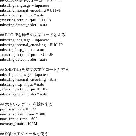
## UTF8を標準の文字コードとする
mbstring.language = Japanese
mbstring.internal_encoding = UTF-8
mbstring.http_input = auto
;mbstring.http_output = UTF-8
mbstring.detect_order = auto
## EUC-JPを標準の文字コードとする
mbstring.language = Japanese
mbstring.internal_encoding = EUC-JP
mbstring.http_input = auto
;mbstring.http_output = EUC-JP
mbstring.detect_order = auto
## SHIFT-JISを標準の文字コードとする
mbstring.language = Japanese
mbstring.internal_encoding = SJIS
mbstring.http_input = auto
;mbstring.http_output = SJIS
mbstring.detect_order = auto
## 大きいファイルを投稿する
post_max_size = 50M
max_execution_time = 300
max_input_time = 600
memory_limit = 100M
## SQLiteモジュールを使う