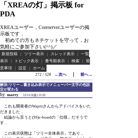
「XREAの灯」掲示板 for
PDA
XREAユーザー，Coreserverユーザーの掲
示板です．
初めての方もネチケットを守って，お
気軽にご参加下さい(^^)／
新規投稿
|
ツリー表示
|
スレッド表示
|
一覧
表示
|
トピック表示
|
番号順表示
|
検索
|
留
意事項
|
設定
|
ホーム
｜
272 / 328
←次へ
前へ→
解決:ツリー→書き込み表示でメニューバー文字の色設
定が変わる
by
marry
12/11/2(金) 21:02
これも開発者のWajettさんからアドバイスをいた
だきました．
結論から言うと(SS)c-boardの「仕様」だそうで
す．
この表示状態は「ツリー全体表示」であり，