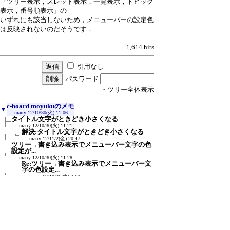
「ツリー表示，スレッド表示，一覧表示，トピック
表示，番号順表示」の
いずれにも該当しないため，メニューバーの設定色
は反映されないのだそうです．
1,614 hits
引用なし
パスワード
・ツリー全体表示
c-board moyukuのメモ
▼
marry
12/10/30(火) 11:06
タイトル文字がときどき小さくなる
marry
12/10/30(火) 11:21
解決:タイトル文字がときどき小さくなる
marry
12/11/2(金) 20:47
ツリー→書き込み表示でメニューバー文字の色
設定が...
marry
12/10/30(火) 11:28
Re:ツリー→書き込み表示でメニューバー文
字の色設定...
marry
12/10/31(水) 2:19
解決:ツリー→書き込み表示でメニュー
バー文字の色設...
≪
marry
12/11/2(金) 21:02
hitカウント表示されない
marry
12/10/30(火) 11:32
解決：hitカウント表示されない
marry
12/10/30(火) 11:43
要望：URLを多数書き込みたい