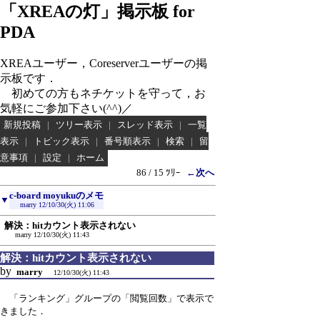
「XREAの灯」掲示板 for
PDA
XREAユーザー，Coreserverユーザーの掲
示板です．
初めての方もネチケットを守って，お
気軽にご参加下さい(^^)／
新規投稿
|
ツリー表示
|
スレッド表示
|
一覧
表示
|
トピック表示
|
番号順表示
|
検索
|
留
意事項
|
設定
|
ホーム
86 / 15 ﾂﾘｰ
←次へ
c-board moyukuのメモ
▼
marry
12/10/30(火) 11:06
解決：hitカウント表示されない
marry
12/10/30(火) 11:43
解決：hitカウント表示されない
by
marry
12/10/30(火) 11:43
「ランキング」グループの「閲覧回数」で表示で
きました．