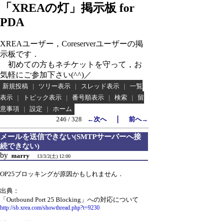
「XREAの灯」掲示板 for
PDA
XREAユーザー，Coreserverユーザーの掲
示板です．
初めての方もネチケットを守って，お
気軽にご参加下さい(^^)／
新規投稿
|
ツリー表示
|
スレッド表示
|
一覧
表示
|
トピック表示
|
番号順表示
|
検索
|
留
意事項
|
設定
|
ホーム
｜
246 / 328
←次へ
前へ→
メールを送信できない(SMTPサーバーへ接
続できない)
by
marry
13/3/2(土) 12:00
OP25ブロッキングが原因かもしれません．
出典：
「Outbound Port 25 Blocking」への対応について
http://sb.xrea.com/showthread.php?t=9230