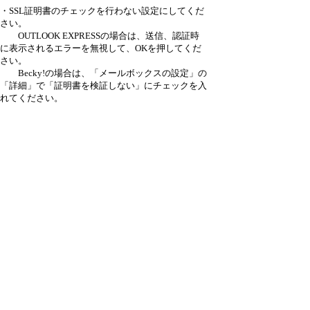
・SSL証明書のチェックを行わない設定にしてくだ
さい。
OUTLOOK EXPRESSの場合は、送信、認証時
に表示されるエラーを無視して、OKを押してくだ
さい。
Becky!の場合は、「メールボックスの設定」の
「詳細」で「証明書を検証しない」にチェックを入
れてください。
--------
また、サブミッションポート（Submission Port
587）も用意させていただいております。
OUTLOOK EXPRESSの場合は、メニュー「ツ
ール」->「アカウント」->「メール」->「プロパテ
ィ」->「詳細設定」
の画面に移っていただき、「送信メール」のポ
ート番号を「25」から「587」に変更してくださ
い。
--------
・いずれも無料、有料のプランに関係なくご利用い
ただけます。