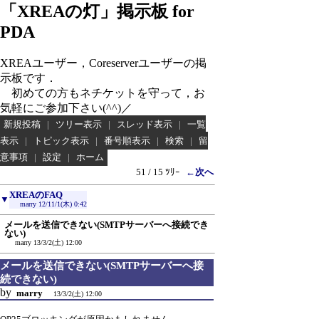
「XREAの灯」掲示板 for
PDA
XREAユーザー，Coreserverユーザーの掲
示板です．
初めての方もネチケットを守って，お
気軽にご参加下さい(^^)／
新規投稿
|
ツリー表示
|
スレッド表示
|
一覧
表示
|
トピック表示
|
番号順表示
|
検索
|
留
意事項
|
設定
|
ホーム
51 / 15 ﾂﾘｰ
←次へ
XREAのFAQ
▼
marry
12/11/1(木) 0:42
メールを送信できない(SMTPサーバーへ接続でき
ない)
marry
13/3/2(土) 12:00
メールを送信できない(SMTPサーバーへ接
続できない)
by
marry
13/3/2(土) 12:00