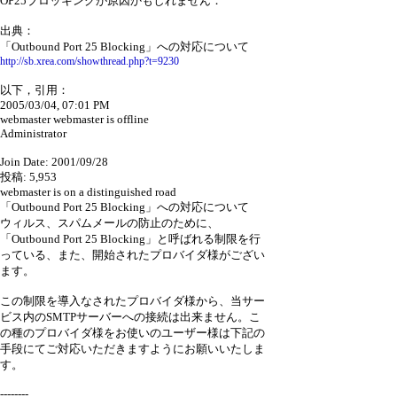
OP25ブロッキングが原因かもしれません．
出典：
「Outbound Port 25 Blocking」への対応について
http://sb.xrea.com/showthread.php?t=9230
以下，引用：
2005/03/04, 07:01 PM
webmaster webmaster is offline
Administrator
Join Date: 2001/09/28
投稿: 5,953
webmaster is on a distinguished road
「Outbound Port 25 Blocking」への対応について
ウィルス、スパムメールの防止のために、
「Outbound Port 25 Blocking」と呼ばれる制限を行
っている、また、開始されたプロバイダ様がござい
ます。
この制限を導入なされたプロバイダ様から、当サー
ビス内のSMTPサーバーへの接続は出来ません。こ
の種のプロバイダ様をお使いのユーザー様は下記の
手段にてご対応いただきますようにお願いいたしま
す。
--------