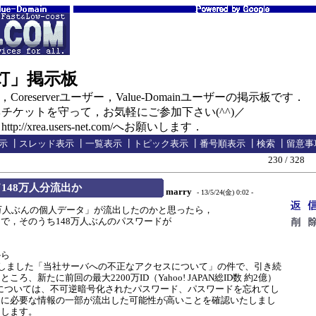
の灯」掲示板
oreserverユーザー，Value-Domainユーザーの掲示板です．
ケットを守って，お気軽にご参加下さい(^^)／
//xrea.users-net.com/へお願いします．
示
┃
スレッド表示
┃
一覧表示
┃
トピック表示
┃
番号順表示
┃
検索
┃
留意事
230 / 328
148万人分流出か
marry
- 13/5/24(金) 0:02 -
万人ぶんの個人データ」が流出したのかと思ったら，
けで，そのうち148万人ぶんのパスワードが
．
から
たしました「当社サーバへの不正なアクセスについて」の件で、引き続
ろ、新たに前回の最大2200万ID（Yahoo! JAPAN総ID数 約2億）
万件については、不可逆暗号化されたパスワード、パスワードを忘れてし
定に必要な情報の一部が流出した可能性が高いことを確認いたしまし
たします。