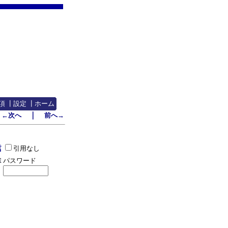
項
┃
設定
┃
ホーム
｜
←次へ
前へ→
引用なし
パスワード