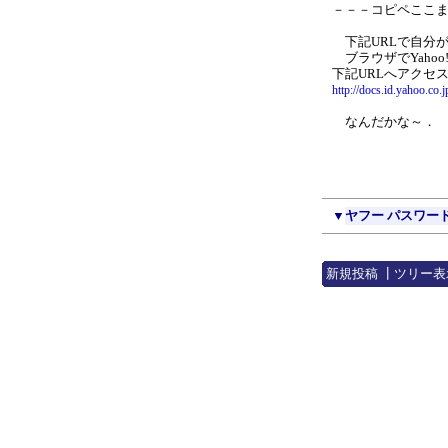
－－－コピペここ
下記URLで自分
ブラウザでYahoo
下記URLへアクセ
http://docs.id.yahoo.co.
なんだかな～．
▼
ヤフー パスワード
新規投稿
┃
ツリー表