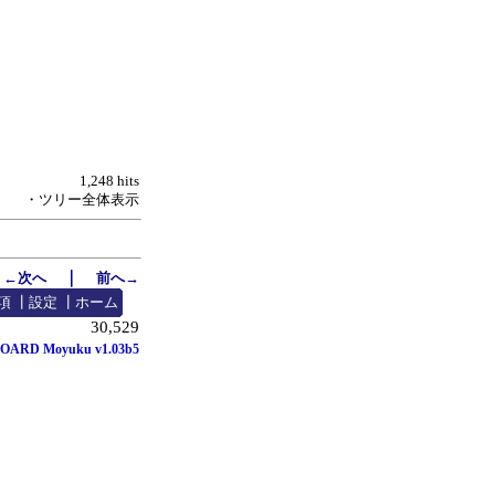
1,248 hits
・ツリー全体表示
｜
←次へ
前へ→
項
┃
設定
┃
ホーム
30,529
OARD Moyuku v1.03b5