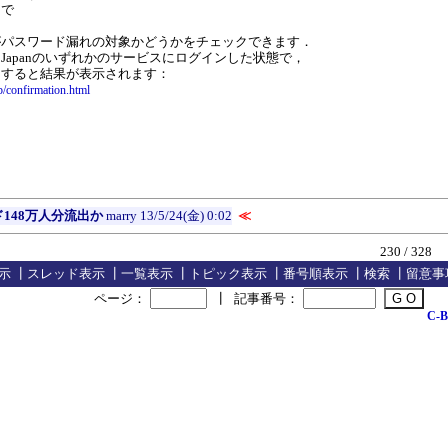
まで
がパスワード漏れの対象かどうかをチェックできます．
!Japanのいずれかのサービスにログインした状態で，
スすると結果が表示されます：
jp/confirmation.html
148万人分流出か
marry
13/5/24(金) 0:02
≪
230 / 328
示
┃
スレッド表示
┃
一覧表示
┃
トピック表示
┃
番号順表示
┃
検索
┃
留意事
ページ：
┃
記事番号：
C-B