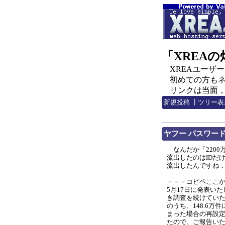
「XREA
XREAユーザー，C
初めての方もネチ
リンクは当面，http:
新規投稿
┃
ツリー表
ヤフー パスワード
なんだか「2200
流出したのはIDだ
流出したんですね
－－－コピペここ
5月17日に発表い
き調査を続けていたとこ
のうち、148.6
まった場合の再設
たので、ご報告い