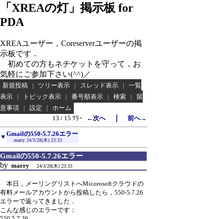
「XREAの灯」掲示板 for
PDA
XREAユーザー，Coreserverユーザーの掲
示板です．
初めての方もネチケットを守って，お
気軽にご参加下さい(^^)／
新規投稿
|
ツリー表示
|
スレッド表示
|
一覧
表示
|
トピック表示
|
番号順表示
|
検索
|
留
意事項
|
設定
|
ホーム
｜
13 / 15 ﾂﾘｰ
←次へ
前へ→
Gmailの550-5.7.26エラー
▼
marry
24/3/28(木) 23:33
Gmailの550-5.7.26エラー
by
marry
24/3/28(木) 23:33
本日，メーリングリストへMicorosoftクラウドの
有料メールアカウントから投稿したら，550-5.7.26
エラーで返ってきました．
こんな感じのエラーです：
550 5.7.26