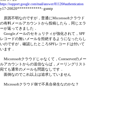
https://support.google.com/mail/answer/81126#authentication
y17-20020************- gsmtp
原因不明なのですが，普通にMicorosoftクラウド
の有料メールアカウントから投稿したら，同じエラ
ーが返ってきました．
Googleメールのセキュリティが強化されて，SPF
レコードの無いメールを拒絶するようになったらし
いのですが，確認したところSPFレコードは付いて
います．
Micorosoftクラウドじゃなくて，Coreserverのメー
ルアカウントからの送信ならば，メーリングリスト
宛ても通常のメールも問題なしです．
面倒なのでこれ以上は追求していません
Microsoftクラウド側で不具合発生なのかな？
1,520 hits
引用なし
パスワード
・ツリー全体表示