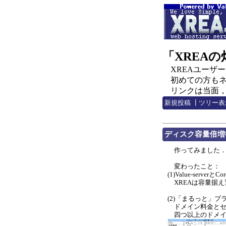
「XREA
XREAユーザー，C
初めての方もネチ
リンクは当面，http:
新規投稿
┃
ツリー表
ディスク容量倍増
作ってみました
変わったこと：
(1)Value-ser
XREAは容量据え
(2)「まるっと」プ
ドメイン料金とセ
四つ以上のドメインを