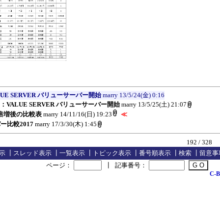
UE SERVER バリューサーバー開始
marry
13/5/24(金) 0:16
：VALUE SERVER バリューサーバー開始
marry
13/5/25(土) 21:07
倍増後の比較表
marry
14/11/16(日) 19:23
≪
ー比較2017
marry
17/3/30(木) 1:45
192 / 328
示
┃
スレッド表示
┃
一覧表示
┃
トピック表示
┃
番号順表示
┃
検索
┃
留意事
ページ：
┃
記事番号：
C-B