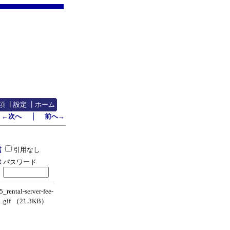
項
┃
設定
┃
ホーム
｜
←次へ
前へ→
引用なし
パスワード
rental-server-fee-
.gif
（21.3KB）