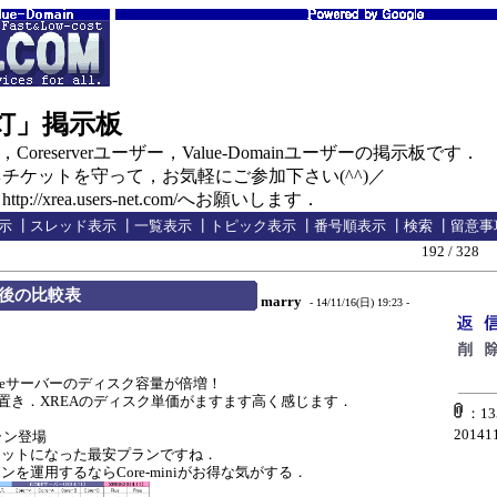
の灯」掲示板
oreserverユーザー，Value-Domainユーザーの掲示板です．
ケットを守って，お気軽にご参加下さい(^^)／
//xrea.users-net.com/へお願いします．
示
┃
スレッド表示
┃
一覧表示
┃
トピック表示
┃
番号順表示
┃
検索
┃
留意事
192 / 328
後の比較表
marry
- 14/11/16(日) 19:23 -
．
verとCoreサーバーのディスク容量が倍増！
置き．XREAのディスク単価がますます高く感じます．
：135_
201411
ラン登場
ットになった最安プランですね．
運用するならCore-miniがお得な気がする．