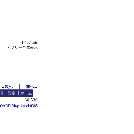
1,457 hits
・ツリー全体表示
｜
←次へ
前へ→
項
┃
設定
┃
ホーム
30,530
OARD Moyuku v1.03b5