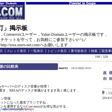
の灯」掲示板
oreserverユーザー，Value-Domainユーザーの掲示板です．
ケットを守って，お気軽にご参加下さい(^^)／
//xrea.users-net.com/へお願いします．
示
┃
スレッド表示
┃
一覧表示
┃
トピック表示
┃
番号順表示
┃
検索
┃
留意事
190 / 326
後の比較表
marry
- 14/11/16(日) 19:23 -
．
verとCoreサーバーのディスク容量が倍増！
置き．XREAのディスク単価がますます高く感じます．
：135_
201411
ラン登場
ットになった最安プランですね．
運用するならCore-miniがお得な気がする．