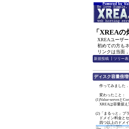
「XREA
XREAユーザー，C
初めての方もネチ
リンクは当面，http:
新規投稿
┃
ツリー表
ディスク容量倍増
作ってみました
変わったこと：
(1)Value-ser
XREAは容量据え
(2)「まるっと」プ
ドメイン料金とセ
四つ以上のドメインを