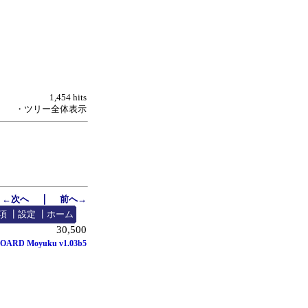
1,454 hits
・ツリー全体表示
｜
←次へ
前へ→
項
┃
設定
┃
ホーム
30,500
OARD Moyuku v1.03b5