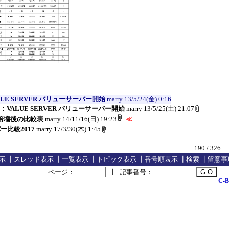
UE SERVER バリューサーバー開始
marry
13/5/24(金) 0:16
：VALUE SERVER バリューサーバー開始
marry
13/5/25(土) 21:07
倍増後の比較表
marry
14/11/16(日) 19:23
≪
ー比較2017
marry
17/3/30(木) 1:45
190 / 326
示
┃
スレッド表示
┃
一覧表示
┃
トピック表示
┃
番号順表示
┃
検索
┃
留意事
ページ：
┃
記事番号：
C-B