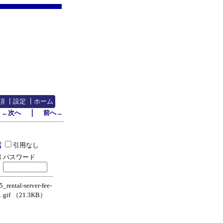
項
┃
設定
┃
ホーム
｜
←次へ
前へ→
引用なし
パスワード
rental-server-fee-
.gif
（21.3KB）