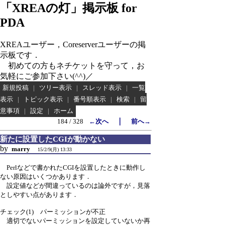
「XREAの灯」掲示板 for
PDA
XREAユーザー，Coreserverユーザーの掲
示板です．
初めての方もネチケットを守って，お
気軽にご参加下さい(^^)／
新規投稿
|
ツリー表示
|
スレッド表示
|
一覧
表示
|
トピック表示
|
番号順表示
|
検索
|
留
意事項
|
設定
|
ホーム
｜
184 / 328
←次へ
前へ→
新たに設置したCGIが動かない
by
marry
15/2/9(月) 13:33
Perlなどで書かれたCGIを設置したときに動作し
ない原因はいくつかあります．
設定値などが間違っているのは論外ですが，見落
としやすい点があります．
チェック(1) パーミッションが不正
適切でないパーミッションを設定していないか再