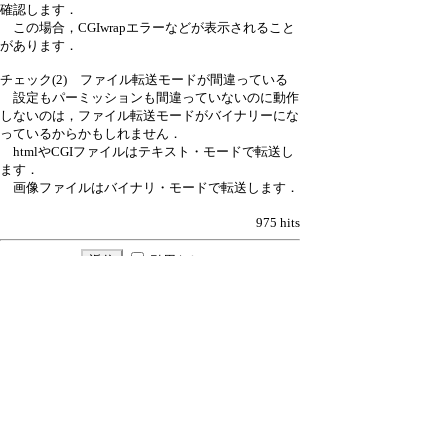
確認します．
この場合，CGIwrapエラーなどが表示されること
があります．
チェック(2) ファイル転送モードが間違っている
設定もパーミッションも間違っていないのに動作
しないのは，ファイル転送モードがバイナリーにな
っているからかもしれません．
htmlやCGIファイルはテキスト・モードで転送し
ます．
画像ファイルはバイナリ・モードで転送します．
975 hits
引用なし
パスワード
・ツリー全体表示
新たに設置したCGIが動かない
▼
≪
marry
15/2/9(月) 13:33
新規投稿
|
ツリー表示
|
スレッド表示
|
一覧
表示
|
トピック表示
|
番号順表示
|
検索
|
留
意事項
|
設定
|
ホーム