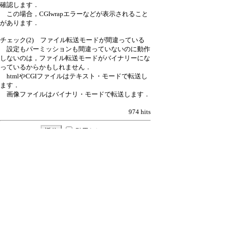
確認します．
この場合，CGIwrapエラーなどが表示されること
があります．
チェック(2) ファイル転送モードが間違っている
設定もパーミッションも間違っていないのに動作
しないのは，ファイル転送モードがバイナリーにな
っているからかもしれません．
htmlやCGIファイルはテキスト・モードで転送し
ます．
画像ファイルはバイナリ・モードで転送します．
974 hits
引用なし
パスワード
・ツリー全体表示
新たに設置したCGIが動かない
▼
≪
marry
15/2/9(月) 13:33
新規投稿
|
ツリー表示
|
スレッド表示
|
一覧
表示
|
トピック表示
|
番号順表示
|
検索
|
留
意事項
|
設定
|
ホーム