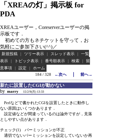
「XREAの灯」掲示板 for
PDA
XREAユーザー，Coreserverユーザーの掲
示板です．
初めての方もネチケットを守って，お
気軽にご参加下さい(^^)／
新規投稿
|
ツリー表示
|
スレッド表示
|
一覧
表示
|
トピック表示
|
番号順表示
|
検索
|
留
意事項
|
設定
|
ホーム
｜
184 / 328
←次へ
前へ→
新たに設置したCGIが動かない
by
marry
15/2/9(月) 13:33
Perlなどで書かれたCGIを設置したときに動作し
ない原因はいくつかあります．
設定値などが間違っているのは論外ですが，見落
としやすい点があります．
チェック(1) パーミッションが不正
適切でないパーミッションを設定していないか再