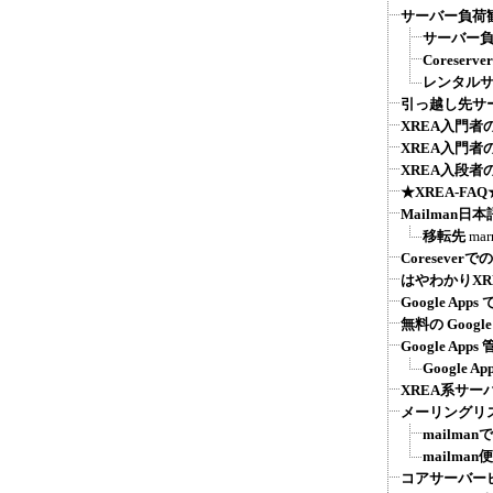
サーバー負荷
サーバー負荷
Coreser
レンタル
引っ越し先サ
XREA入門
XREA入門
XREA入段者
★XREA-F
Mailman日
移転先
mar
Coreseve
はやわかりXR
Google A
無料の Googl
Google Ap
Google
XREA系サー
メーリングリス
mailma
mailma
コアサーバー