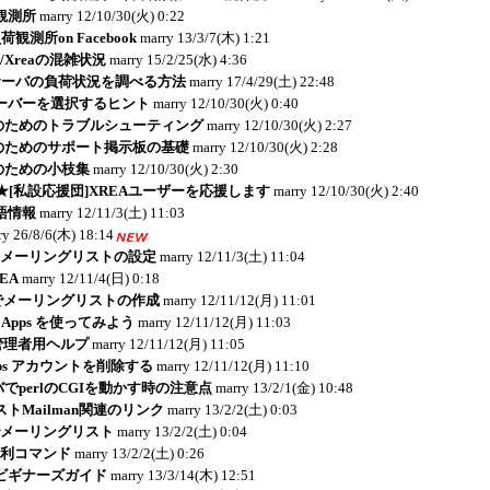
観測所
marry
12/10/30(火) 0:22
観測所on Facebook
marry
13/3/7(木) 1:21
ver/Xreaの混雑状況
marry
15/2/25(水) 4:36
サーバの負荷状況を調べる方法
marry
17/4/29(土) 22:48
ーバーを選択するヒント
marry
12/10/30(火) 0:40
者のためのトラブルシューティング
marry
12/10/30(火) 2:27
者のためのサポート掲示板の基礎
marry
12/10/30(火) 2:28
のための小枝集
marry
12/10/30(火) 2:30
AQ★[私設応援団]XREAユーザーを応援します
marry
12/10/30(火) 2:40
本語情報
marry
12/11/3(土) 11:03
ry
26/8/6(木) 18:14
rでのメーリングリストの設定
marry
12/11/3(土) 11:04
EA
marry
12/11/4(日) 0:18
pps でメーリングリストの作成
marry
12/11/12(月) 11:01
e Apps を使ってみよう
marry
12/11/12(月) 11:03
ps 管理者用ヘルプ
marry
12/11/12(月) 11:05
 Apps アカウントを削除する
marry
12/11/12(月) 11:10
バでperlのCGIを動かす時の注意点
marry
13/2/1(金) 10:48
トMailman関連のリンク
marry
13/2/2(土) 0:03
nでメーリングリスト
marry
13/2/2(土) 0:04
n便利コマンド
marry
13/2/2(土) 0:26
ビギナーズガイド
marry
13/3/14(木) 12:51