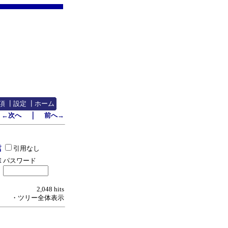
項
┃
設定
┃
ホーム
｜
←次へ
前へ→
引用なし
パスワード
2,048 hits
・ツリー全体表示