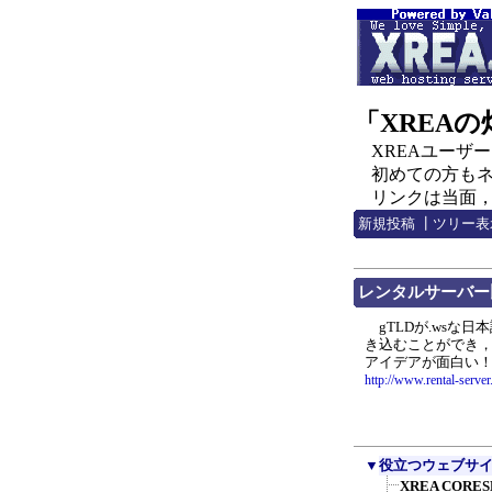
「XREA
XREAユーザー，C
初めての方もネチ
リンクは当面，http:
新規投稿
┃
ツリー表
レンタルサーバー比較
gTLDが.wsな
き込むことができ
アイデアが面白い
http://www.rental-server
▼
役立つウェブサ
XREA COR