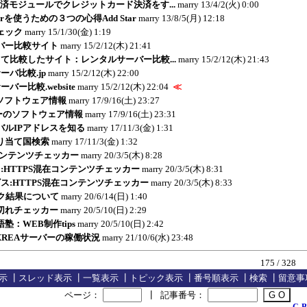
と決済モジュールでクレジットカード決済をす...
marry
13/4/2(火) 0:00
erverを使うための３つの心得Add Star
marry
13/8/5(月) 12:18
ェック
marry
15/1/30(金) 1:19
バー比較サイト
marry
15/2/12(木) 21:41
て比較したサイト：レンタルサーバー比較...
marry
15/2/12(木) 21:43
ーバ比較.jp
marry
15/2/12(木) 22:00
バー比較.website
marry
15/2/12(木) 22:04
≪
erのソフトウェア情報
marry
17/9/16(土) 23:27
バーのソフトウェア情報
marry
17/9/16(土) 23:31
バルIPアドレスを知る
marry
17/11/3(金) 1:31
り当て国検索
marry
17/11/3(金) 1:32
コンテンツチェッカー
marry
20/3/5(木) 8:28
:HTTPS混在コンテンツチェッカー
marry
20/3/5(木) 8:31
ス:HTTPS混在コンテンツチェッカー
marry
20/3/5(木) 8:33
ク結果について
marry
20/6/14(日) 1:40
切れチェッカー
marry
20/5/10(日) 2:29
塾：WEB制作tips
marry
20/5/10(日) 2:42
erやXREAサーバーの稼働状況
marry
21/10/6(水) 23:48
175 / 328
示
┃
スレッド表示
┃
一覧表示
┃
トピック表示
┃
番号順表示
┃
検索
┃
留意事
ページ：
┃
記事番号：