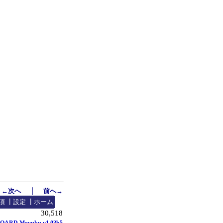
｜
←次へ
前へ→
項
┃
設定
┃
ホーム
30,518