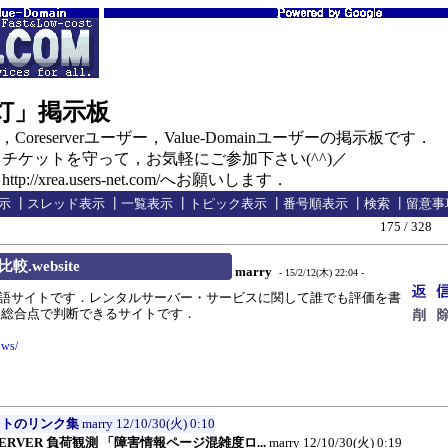
の灯」掲示板
oreserverユーザー，Value-Domainユーザーの掲示板です．
ケットを守って，お気軽にご参加下さい(^^)／
//xrea.users-net.com/へお願いします．
示
┃
スレッド表示
┃
一覧表示
┃
トピック表示
┃
番号順表示
┃
検索
┃
留意事
175 / 328
.website
marry
- 15/2/12(木) 22:04 -
日本語サイトです．レンタルサーバー・サービスに関して誰でも評価を書
，総合点で判断できるサイトです．
！
.ws/
イトのリンク集
marry
12/10/30(火) 0:10
ESERVER 負荷観測 「障害情報ページ混雑度ロ...
marry
12/10/30(火) 0:19