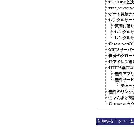
EC-CUBE
xrea,cores
ポート開放チ
レンタルサー
実際に借り
レンタルサ
レンタルサー
Coreserv
XREAサー
自分のグロー
IPアドレス割
HTTPS混在
無料アプリ
無料サービ
チェッ
無料のリンク
ちょんまげ英語
Coreserv
新規投稿
┃
ツリー表