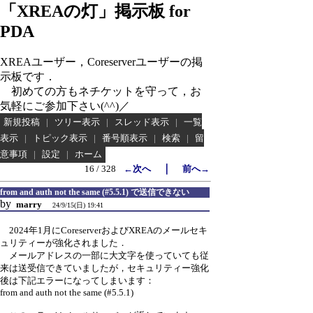
「XREAの灯」掲示板 for
PDA
XREAユーザー，Coreserverユーザーの掲
示板です．
初めての方もネチケットを守って，お
気軽にご参加下さい(^^)／
新規投稿
|
ツリー表示
|
スレッド表示
|
一覧
表示
|
トピック表示
|
番号順表示
|
検索
|
留
意事項
|
設定
|
ホーム
｜
16 / 328
←次へ
前へ→
from and auth not the same (#5.5.1) で送信できない
by
marry
24/9/15(日) 19:41
2024年1月にCoreserverおよびXREAのメールセキ
ュリティーが強化されました．
メールアドレスの一部に大文字を使っていても従
来は送受信できていましたが，セキュリティー強化
後は下記エラーになってしまいます：
from and auth not the same (#5.5.1)