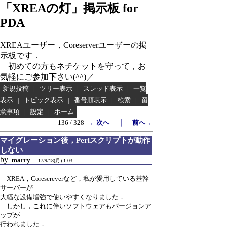
「XREAの灯」掲示板 for
PDA
XREAユーザー，Coreserverユーザーの掲
示板です．
初めての方もネチケットを守って，お
気軽にご参加下さい(^^)／
新規投稿
|
ツリー表示
|
スレッド表示
|
一覧
表示
|
トピック表示
|
番号順表示
|
検索
|
留
意事項
|
設定
|
ホーム
｜
136 / 328
←次へ
前へ→
マイグレーション後，Perlスクリプトが動作
しない
by
marry
17/9/18(月) 1:03
XREA，Coresereverなど，私が愛用している基幹
サーバーが
大幅な設備増強で使いやすくなりました．
しかし，これに伴いソフトウェアもバージョンア
ップが
行われました．