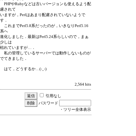
PHPやRubyなどは古いバージョンも使えるよう配
慮されて
いますが，Perlはあまり配慮されていないようで
す．
これまでPerl5.8系だったのが，いきなりPerl5.16
系へ
進化しました．最新はPerl5.24系らしいので，まぁ
少しは
枯れていますが…．
私の管理しているサーバーでは動作しないものが
でてきました．
はて，どうするか…(-_-)
2,564 hits
引用なし
パスワード
・ツリー全体表示
マイグレーション後，Perlスクリプトが動作
▼
しない
≪
marry
17/9/18(月) 1:03
サーバーの動作環境を確認できるツール
marry
17/9/18(月) 1:15