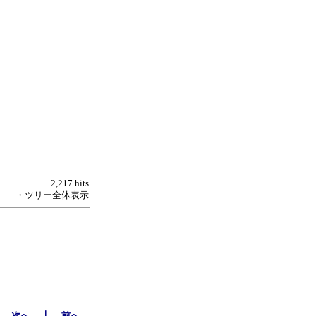
2,217 hits
・ツリー全体表示
｜
←次へ
前へ→