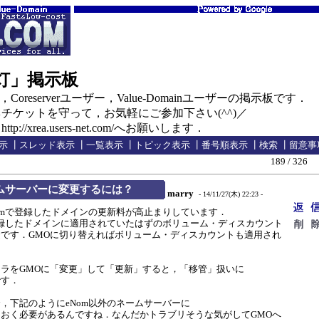
の灯」掲示板
oreserverユーザー，Value-Domainユーザーの掲示板です．
ケットを守って，お気軽にご参加下さい(^^)／
//xrea.users-net.com/へお願いします．
示
┃
スレッド表示
┃
一覧表示
┃
トピック表示
┃
番号順表示
┃
検索
┃
留意事
189 / 326
ームサーバーに変更するには？
marry
- 14/11/27(木) 22:23 -
mで登録したドメインの更新料が高止まりしています．
録したドメインに適用されていたはずのボリューム・ディスカウント
です．GMOに切り替えればボリューム・ディスカウントも適用され
ラをGMOに「変更」して「更新」すると，「移管」扱いに
です．
下記のようにeNom以外のネームサーバーに
おく必要があるんですね．なんだかトラブリそうな気がしてGMOへ