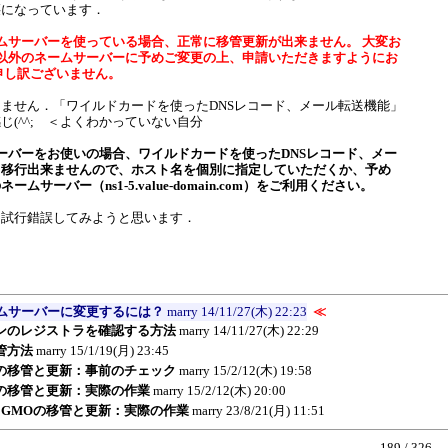
腰になっています．
ームサーバーを使っている場合、正常に移管更新が出来ません。 大変お
m以外のネームサーバーに予めご変更の上、申請いただきますようにお
申し訳ございません。
ません．「ワイルドカードを使ったDNSレコード、メール転送機能」
じ(^^; ＜よくわかっていない自分
サーバーをお使いの場合、ワイルドカードを使ったDNSレコード、メー
く移行出来ませんので、ホスト名を個別に指定していただくか、予め
ムサーバー（ns1-5.value-domain.com）をご利用ください。
試行錯誤してみようと思います．
ームサーバーに変更するには？
marry
14/11/27(木) 22:23
≪
ンのレジストラを確認する方法
marry
14/11/27(木) 22:29
管方法
marry
15/1/19(月) 23:45
Oの移管と更新：事前のチェック
marry
15/2/12(木) 19:58
Oの移管と更新：実際の作業
marry
15/2/12(木) 20:00
om→GMOの移管と更新：実際の作業
marry
23/8/21(月) 11:51
189 / 326