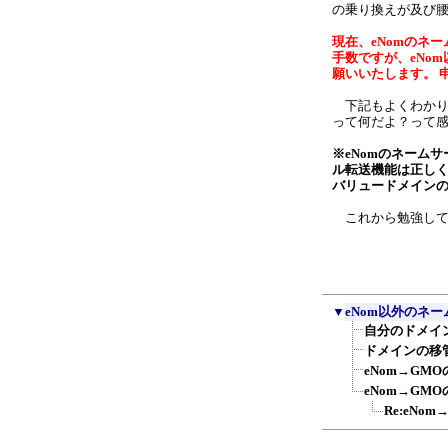
の乗り換えが及び
現在、eNomのネ
手数ですが、eNo
願いいたします。 
下記もよくわかり
って何だよ？って感
※eNomのネーム
ル転送機能は正し
バリュードメインのネー
これから勉強して
▼
eNom以外のネ
自分のドメイ
ドメインの移
eNom→GM
eNom→GM
Re:eN