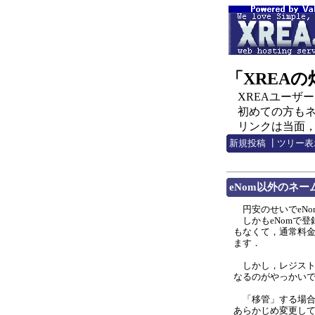
「XREA
XREAユーザー，C
初めての方もネチ
リンクは当面，http:
新規投稿
┃
ツリー表
eNom以外のネ
円安のせいでeNo
しかもeNomで登
もなくて，通常料金
ます．
しかし，レジスト
なるのがやっかい
「移管」する場合，
あらかじめ変更して