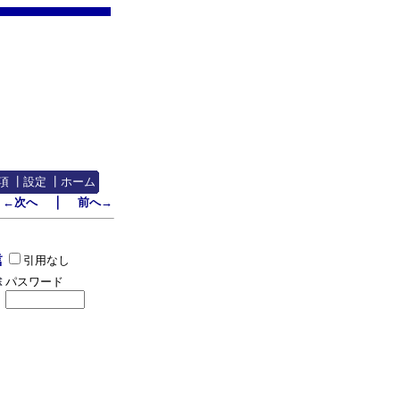
項
┃
設定
┃
ホーム
｜
←次へ
前へ→
引用なし
パスワード