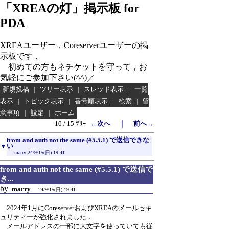
「XREAの灯」掲示板 for
PDA
XREAユーザー，Coreserverユーザーの掲
示板です．
初めての方もネチケットを守って，お
気軽にご参加下さい(^^)／
新規投稿
|
ツリー表示
|
スレッド表示
|
一覧
表示
|
トピック表示
|
番号順表示
|
検索
|
留
意事項
|
設定
|
ホーム
｜
10 / 15 ﾂﾘｰ
←次へ
前へ→
from and auth not the same (#5.5.1) で送信できな
▼
い
marry
24/9/15(日) 19:41
from and auth not the same (#5.5.1) で送信で
き...
by
marry
24/9/15(日) 19:41
2024年1月にCoreserverおよびXREAのメールセキ
ュリティーが強化されました．
メールアドレスの一部に大文字を使っていても従