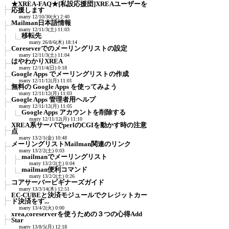
★XREA-FAQ★[私設応援団]XREAユーザーを
応援します
marry
12/10/30(火) 2:40
Mailman日本語情報
marry
12/11/3(土) 11:03
移転先
marry
26/8/6(木) 18:14
Coreseverでのメーリングリストの設定
marry
12/11/3(土) 11:04
はやわかりXREA
marry
12/11/4(日) 0:18
Google Apps でメーリングリストの作成
marry
12/11/12(月) 11:01
無料の Google Apps を使ってみよう
marry
12/11/12(月) 11:03
Google Apps 管理者用ヘルプ
marry
12/11/12(月) 11:05
Google Apps アカウントを削除する
marry
12/11/12(月) 11:10
XREA系サーバでperlのCGIを動かす時の注意
点
marry
13/2/1(金) 10:48
メーリングリストMailman関連のリンク
marry
13/2/2(土) 0:03
mailmanでメーリングリスト
marry
13/2/2(土) 0:04
mailman便利コマンド
marry
13/2/2(土) 0:26
コアサーバービギナーズガイド
marry
13/3/14(木) 12:51
EC-CUBEと決済モジュールでクレジットカー
ド決済をす...
marry
13/4/2(火) 0:00
xrea,coreserverを使うための３つの心得Add
Star
marry
13/8/5(月) 12:18