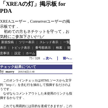
「XREAの灯」掲示板 for
PDA
XREAユーザー，Coreserverユーザーの掲
示板です．
初めての方もネチケットを守って，お
気軽にご参加下さい(^^)／
新規投稿
|
ツリー表示
|
スレッド表示
|
一覧
表示
|
トピック表示
|
番号順表示
|
検索
|
留
意事項
|
設定
|
ホーム
｜
75 / 328
←次へ
前へ→
チェック結果について
by
marry
20/6/14(日) 1:40
このオンラインチェッカはHTMLソースから文字
列「http://」を含む行を抽出して指摘するだけのよ
うです．
なぜならコメントアウトした未使用のリンクも指
摘するからです．
これでも簡易的には目的を達成できますが，この