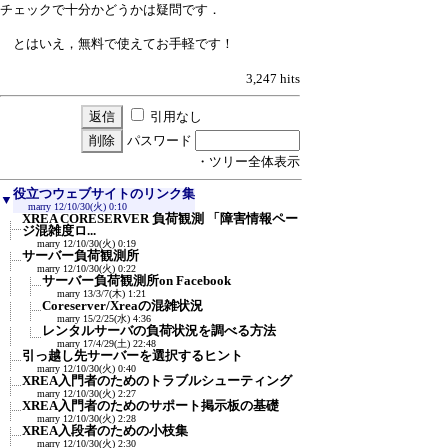
チェックで十分かどうかは疑問です．
とはいえ，無料で使えてお手軽です！
3,247 hits
引用なし
パスワード
・ツリー全体表示
役立つウェブサイトのリンク集
▼
marry
12/10/30(火) 0:10
XREA CORESERVER 負荷観測 「障害情報ペー
ジ混雑度ロ...
marry
12/10/30(火) 0:19
サーバー負荷観測所
marry
12/10/30(火) 0:22
サーバー負荷観測所on Facebook
marry
13/3/7(木) 1:21
Coreserver/Xreaの混雑状況
marry
15/2/25(水) 4:36
レンタルサーバの負荷状況を調べる方法
marry
17/4/29(土) 22:48
引っ越し先サーバーを選択するヒント
marry
12/10/30(火) 0:40
XREA入門者のためのトラブルシューティング
marry
12/10/30(火) 2:27
XREA入門者のためのサポート掲示板の基礎
marry
12/10/30(火) 2:28
XREA入段者のための小枝集
marry
12/10/30(火) 2:30