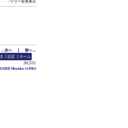
・ツリー全体表示
｜
←次へ
前へ→
項
┃
設定
┃
ホーム
30,551
OARD Moyuku v1.03b5