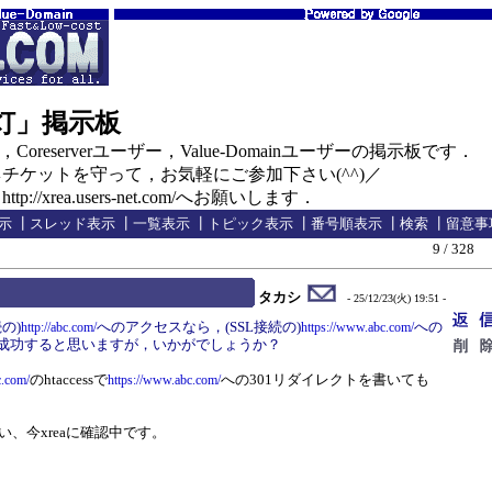
の灯」掲示板
oreserverユーザー，Value-Domainユーザーの掲示板です．
ケットを守って，お気軽にご参加下さい(^^)／
//xrea.users-net.com/へお願いします．
示
┃
スレッド表示
┃
一覧表示
┃
トピック表示
┃
番号順表示
┃
検索
┃
留意事
9 / 328
タカシ
- 25/12/23(火) 19:51 -
の)
へのアクセスなら，(SSL接続の)
への
http://abc.com/
https://www.abc.com/
が成功すると思いますが，いかがでしょうか？
のhtaccessで
への301リダイレクトを書いても
c.com/
https://www.abc.com/
思い、今xreaに確認中です。