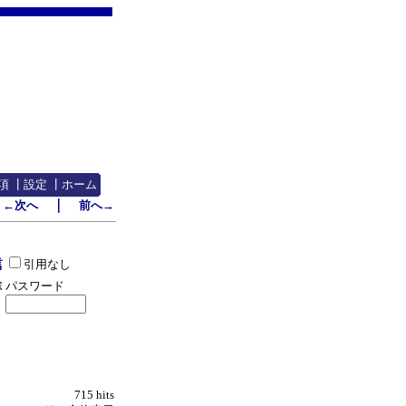
項
┃
設定
┃
ホーム
｜
←次へ
前へ→
引用なし
パスワード
715 hits