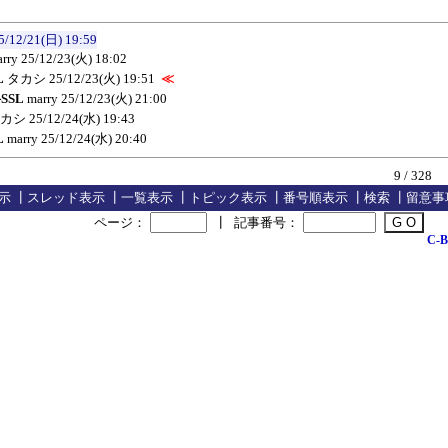
5/12/21(日) 19:59
rry
25/12/23(火) 18:02
L
タカシ
25/12/23(火) 19:51
≪
SSL
marry
25/12/23(火) 21:00
カシ
25/12/24(水) 19:43
L
marry
25/12/24(水) 20:40
9 / 328
示
┃
スレッド表示
┃
一覧表示
┃
トピック表示
┃
番号順表示
┃
検索
┃
留意事
ページ：
┃
記事番号：
C-B