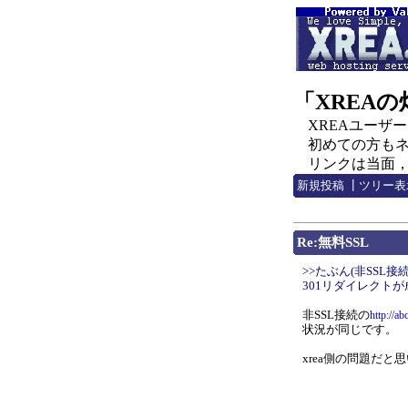
「XREA
XREAユーザー，C
初めての方もネチ
リンクは当面，http:
新規投稿
┃
ツリー表
Re:無料SSL
>>たぶん(非SSL接続
301リダイレクト
非SSL接続の
http://ab
状況が同じです。
xrea側の問題だと