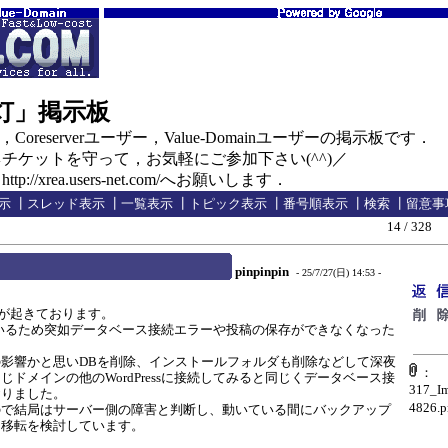
の灯」掲示板
oreserverユーザー，Value-Domainユーザーの掲示板です．
ケットを守って，お気軽にご参加下さい(^^)／
//xrea.users-net.com/へお願いします．
示
┃
スレッド表示
┃
一覧表示
┃
トピック表示
┃
番号順表示
┃
検索
┃
留意事
14 / 328
pinpinpin
- 25/7/27(日) 14:53 -
害が起きております。
を使っているため突如データベース接続エラーや投稿の保存ができなくなった
影響かと思いDBを削除、インストールフォルダも削除などして深夜
：
じドメインの他のWordPressに接続してみると同じくデータベース接
317_I
おりました。
4826.p
ので結局はサーバー側の障害と判断し、動いている間にバックアップ
ー移転を検討しています。