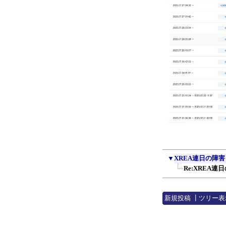
▼
XREA連日の障害
Re:XREA連
新規投稿
┃
ツリー表