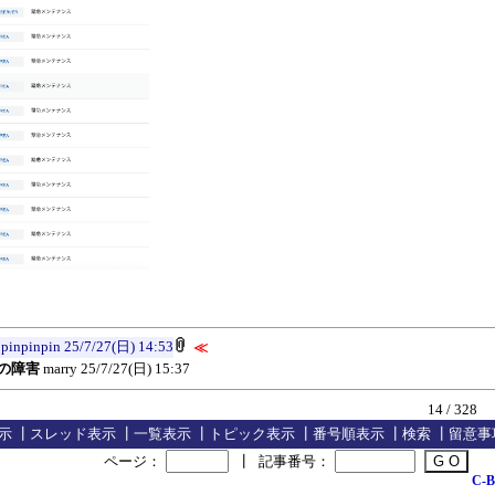
pinpinpin
25/7/27(日) 14:53
≪
日の障害
marry
25/7/27(日) 15:37
14 / 328
示
┃
スレッド表示
┃
一覧表示
┃
トピック表示
┃
番号順表示
┃
検索
┃
留意事
ページ：
┃
記事番号：
C-B