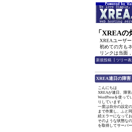
「XREA
XREAユーザー，C
初めての方もネチ
リンクは当面，http:
新規投稿
┃
ツリー表
XREA連日の障害
こんにちは
XREAが連日、障
WordPress
りしています。
一度は自分の設定の
まで作業し、ふと同
続エラーになって
そのような状態な
を取得してサーバ