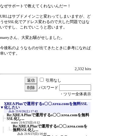
なぜサポートで教えてくれないんだー！
URLはサブドメインごと変わってしまいますが、ど
うせSSL化でアドレス変わるので大した問題ではな
いですし、これでいこうと思います。
marryさん、大変お騒がせしました。
今後私のようなものが出てきたときに参考になれば
幸いです。
2,332 hits
引用なし
パスワード
・ツリー全体表示
XREA Plusで運用するs〇〇.xrea.comを無料SSL
▼
化したい
みみ
21/6/26(土) 17:43
Re:XREA Plusで運用するs〇〇.xrea.comを無料
SSL化し...
marry
21/6/27(日) 0:12
Re:XREA Plusで運用するs〇〇.xrea.comを
無料SSL化し...
みみ
21/6/27(日) 14:44