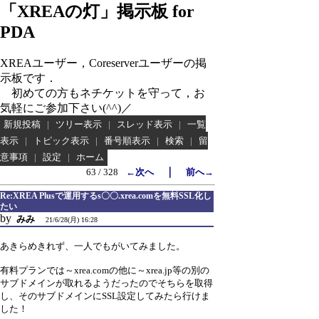
「XREAの灯」掲示板 for
PDA
XREAユーザー，Coreserverユーザーの掲
示板です．
初めての方もネチケットを守って，お
気軽にご参加下さい(^^)／
新規投稿
|
ツリー表示
|
スレッド表示
|
一覧
表示
|
トピック表示
|
番号順表示
|
検索
|
留
意事項
|
設定
|
ホーム
｜
63 / 328
←次へ
前へ→
Re:XREA Plusで運用するs〇〇.xrea.comを無料SSL化し
たい
by
みみ
21/6/28(月) 16:28
あきらめきれず、一人でもがいてみました。
有料プランでは～xrea.comの他に～xrea.jp等の別の
サブドメインが取れるようだったのでそちらを取得
し、そのサブドメインにSSL設定してみたら行けま
した！