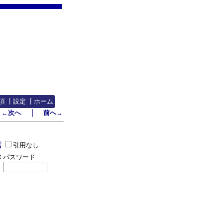
項
┃
設定
┃
ホーム
｜
←次へ
前へ→
引用なし
パスワード