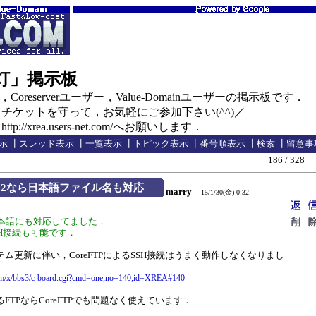
の灯」掲示板
oreserverユーザー，Value-Domainユーザーの掲示板です．
ケットを守って，お気軽にご参加下さい(^^)／
//xrea.users-net.com/へお願いします．
示
┃
スレッド表示
┃
一覧表示
┃
トピック表示
┃
番号順表示
┃
検索
┃
留意事
186 / 328
LE 2.2なら日本語ファイル名も対応
marry
- 15/1/30(金) 0:32 -
本語にも対応してました．
SSH接続も可能です．
のシステム更新に伴い，CoreFTPによるSSH接続はうまく動作しなくなりまし
com/x/bbs3/c-board.cgi?cmd=one;no=140;id=XREA#140
るFTPならCoreFTPでも問題なく使えています．