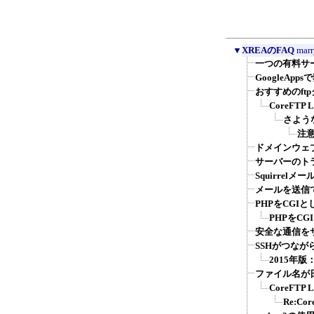
▼
XREAのFAQ
marr
一つの有料サー
GoogleA
おすすめのft
CoreFT
さような
注意
ドメインウェブ
サーバーのト
Squirrel
メールを送信で
PHPをCGI
PHPをCG
安全な通信を
SSHがつなが
2015年
ファイル名が
CoreFT
Re:C