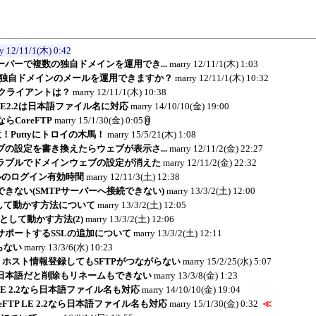
y
12/11/1(木) 0:42
バーで複数の独自ドメインを運用でき...
marry
12/11/1(木) 1:03
ppsで独自ドメインのメールを運用できますか？
marry
12/11/1(木) 10:32
pクライアントは？
marry
12/11/1(木) 10:38
P LE2.2は日本語ファイル名に対応
marry
14/10/10(金) 19:00
らCoreFTP
marry
15/1/30(金) 0:05
！Puttyにトロイの木馬！
marry
15/5/21(木) 1:08
の設定を書き換えたらウェブが表示さ...
marry
12/11/2(金) 22:27
ラブルでドメインウェブの設定が消えた
marry
12/11/2(金) 22:32
メールのログイン有効時間
marry
12/11/3(土) 12:38
きない(SMTPサーバーへ接続できない)
marry
13/3/2(土) 12:00
として動かす方法について
marry
13/3/2(土) 12:05
Iとして動かす方法(2)
marry
13/3/2(土) 12:06
サポートするSSLの追加について
marry
13/3/2(土) 12:11
らない
marry
13/3/6(水) 10:23
版：ホスト情報登録してもSFTPがつながらない
marry
15/2/25(水) 5:07
日本語だと削除もリネームもできない
marry
13/3/8(金) 1:23
P LE 2.2なら日本語ファイル名も対応
marry
14/10/10(金) 19:04
oreFTP LE 2.2なら日本語ファイル名も対応
marry
15/1/30(金) 0:32
≪