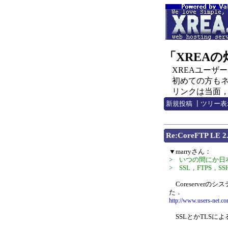
「XREA
XREAユーザー，C
初めての方もネチ
リンクは当面，http:
新規投稿
┃
ツリー表
Re:CoreFTP 
▼marryさん：
> いつの間にか日
> SSL，FTPS，
Coreserver
た．
http://www.users-net.
SSLとかTLSによ