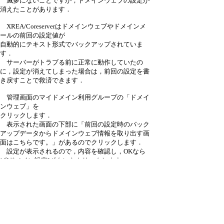
滅多にないことですが，ドメインウェブの設定が
消えたことがあります．
XREA/Coreserverはドメインウェブやドメインメ
ールの前回の設定値が
自動的にテキスト形式でバックアップされていま
す．
サーバーがトラブる前に正常に動作していたの
に，設定が消えてしまった場合は，前回の設定を書
き戻すことで救済できます．
管理画面のマイドメイン利用グループの「ドメイ
ンウェブ」を
クリックします．
表示された画面の下部に「前回の設定時のバック
アップデータからドメインウェブ情報を取り出す画
面はこちらです。」があるのでクリックします．
設定が表示されるので，内容を確認し，OKなら
ば[ドメイン設定]ボタンをクリックします．
1,600 hits
引用なし
パスワード
・ツリー全体表示