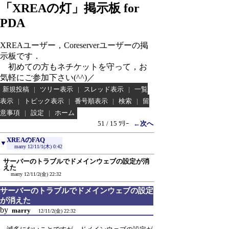
「XREAの灯」掲示板 for
PDA
XREAユーザー，Coreserverユーザーの掲
示板です．
初めての方もネチケットを守って，お
気軽にご参加下さい(^^)／
新規投稿
|
ツリー表示
|
スレッド表示
|
一覧
表示
|
トピック表示
|
番号順表示
|
検索
|
留
意事項
|
設定
|
ホーム
51 / 15 ﾂﾘｰ
←次へ
XREAのFAQ
▼
marry
12/11/1(木) 0:42
サーバーのトラブルでドメインウェブの設定が消
えた
marry
12/11/2(金) 22:32
サーバーのトラブルでドメインウェブの設定
が消えた
by
marry
12/11/2(金) 22:32