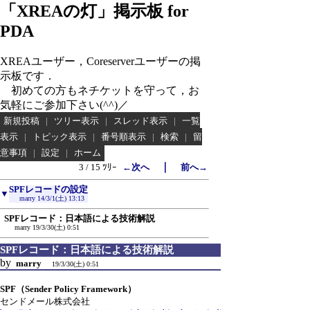
「XREAの灯」掲示板 for
PDA
XREAユーザー，Coreserverユーザーの掲
示板です．
初めての方もネチケットを守って，お
気軽にご参加下さい(^^)／
新規投稿
|
ツリー表示
|
スレッド表示
|
一覧
表示
|
トピック表示
|
番号順表示
|
検索
|
留
意事項
|
設定
|
ホーム
｜
3 / 15 ﾂﾘｰ
←次へ
前へ→
SPFレコードの設定
▼
marry
14/3/1(土) 13:13
SPFレコード：日本語による技術解説
marry
19/3/30(土) 0:51
SPFレコード：日本語による技術解説
by
marry
19/3/30(土) 0:51
SPF（Sender Policy Framework）
センドメール株式会社